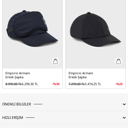
Emporio Armani
Emporio Armani
Erkek Şapka
Erkek Şapka
8.999,00
TL
6.299,30
TL
-%
30
7.299,00
TL
5.474,25
TL
-%
25
ÖNEMLİ BİLGİLER
HIZLI ERİŞİM