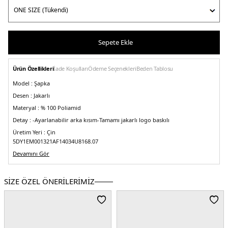
Sepete Ekle
Ürün Özellikleri
İade Koşulları
Ödeme Seçenekleri
Beden Tablosu
Model :
Şapka
Desen :
Jakarlı
Materyal :
% 100 Poliamid
Detay :
-Ayarlanabilir arka kısım
-Tamamı jakarlı logo baskılı
Üretim Yeri :
Çin
5DY1EM001321AF14034U8168.07
Devamını Gör
SİZE ÖZEL ÖNERİLERİMİZ