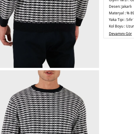
Desen:
Jakarlı
Materyal :
% 89
Yaka Tipi :
Sıfır
Kol Boyu :
Uzun
Kalıp Bilgisi :
Re
Devamını Gör
Manken Bedeni
cm / Beden : M
Üretim Yeri :
Çi
5DE1EM00383