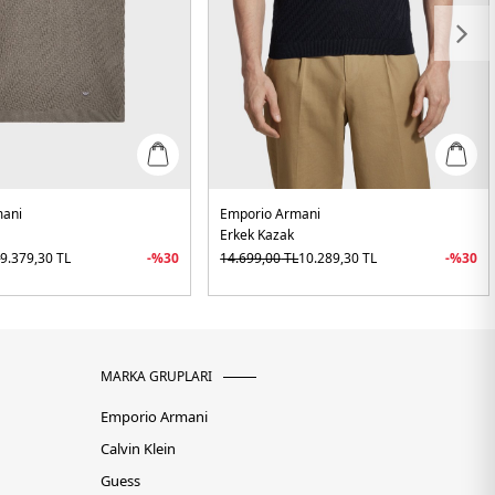
mani
Emporio Armani
Erkek Kazak
L
9.379,30
TL
-%
30
14.699,00
TL
10.289,30
TL
-%
30
MARKA GRUPLARI
Emporio Armani
Calvin Klein
Guess