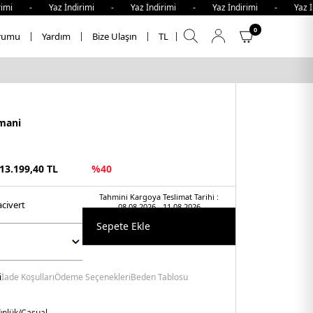
 - Yaz İndirimi - Yaz İndirimi - Yaz İndirimi - Yaz İndir
0
rumu
Yardım
Bize Ulaşın
TL
mani
13.199,40
TL
%
40
Tahmini Kargoya Teslimat Tarihi :
aci̇vert
08.08.2026 - 11.08.2026
Sepete Ekle
i
İade Koşulları
Ödeme Seçenekleri
Beden Tablosu
nlük/Casual