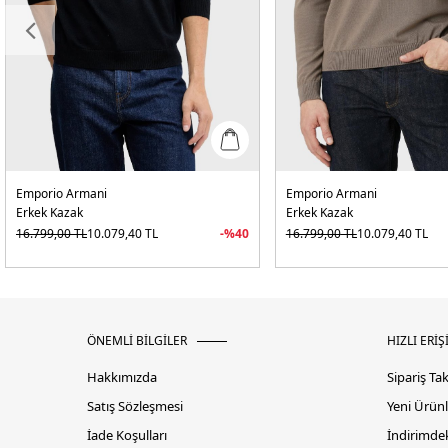
Emporio Armani
Emporio Armani
Erkek Kazak
Erkek Kazak
16.799,00
TL
10.079,40
TL
-%
40
16.799,00
TL
10.079,40
TL
ÖNEMLİ BİLGİLER
HIZLI ERİŞ
Hakkımızda
Sipariş Ta
Satış Sözleşmesi
Yeni Ürünl
İade Koşulları
İndirimdek