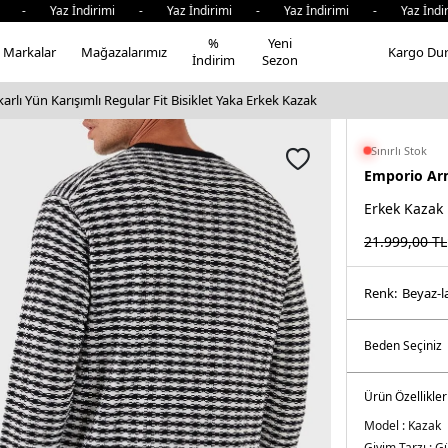
 Yaz İndirimi - Yaz İndirimi - Yaz İndirimi - Yaz İndirimi
%
Yeni
Markalar
Mağazalarımız
Kargo Du
İndirim
Sezon
rlı Yün Karışımlı Regular Fit Bisiklet Yaka Erkek Kazak
Sınırlı Stok
Emporio Ar
Erkek Kazak
21.999,00
TL
Renk:
beyaz-l
Ürün Özellikler
Model :
Kazak
Giyim Tarzı :
Gü