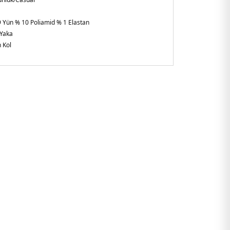
 Yün % 10 Poliamid % 1 Elastan
 Yaka
 Kol
gular Fit
 :
Boy : 1.88 cm / Göğüs : 100 cm / Bel : 81 cm / Basen : 101
n
0AF19833F0015.652