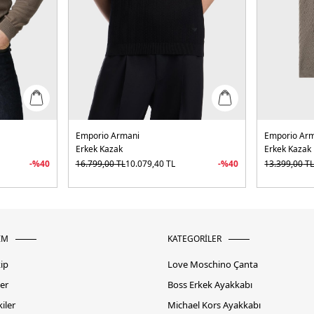
Emporio Armani
Emporio Ar
Erkek Kazak
Erkek Kazak
-%
40
16.799,00
TL
10.079,40
TL
-%
40
13.399,00
T
İM
KATEGORİLER
kip
Love Moschino Çanta
er
Boss Erkek Ayakkabı
iler
Michael Kors Ayakkabı