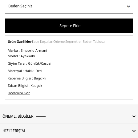
Sepete Ekle
Ürün Özellikleri
İade Koşulları
Ödeme Seçenekleri
Beden Tablosu
Marka :
Emporio Armani
Model :
Ayakkabı
Giyim Tarzı :
Günlük/Casual
Materyal :
Hakiki Deri
Kapama Bilgisi :
Bağcıklı
Taban Bilgisi :
Kauçuk
5S02SX3X055XM065E593.07
Devamını Gör
ÖNEMLİ BİLGİLER
HIZLI ERİŞİM