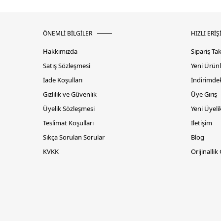
ÖNEMLİ BİLGİLER
HIZLI ERİŞ
Hakkımızda
Sipariş Ta
Satış Sözleşmesi
Yeni Ürünl
İade Koşulları
İndirimdek
Gizlilik ve Güvenlik
Üye Giriş
Üyelik Sözleşmesi
Yeni Üyeli
Teslimat Koşulları
İletişim
Sıkça Sorulan Sorular
Blog
KVKK
Orijinallik