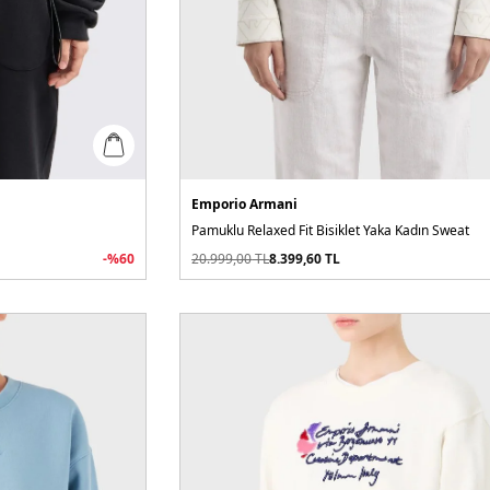
Emporio Armani
Pamuklu Relaxed Fit Bisiklet Yaka Kadın Sweat
-%
60
20.999,00
TL
8.399,60
TL