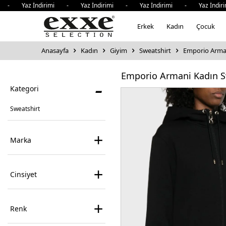
Yaz İndirimi - Yaz İndirimi - Yaz İndirimi - Yaz İndirimi
Erkek
Kadın
Çocuk
Anasayfa
Kadın
Giyim
Sweatshirt
Emporio Arman
Emporio Armani Kadın S
-
Kategori
Sweatshirt
+
Marka
+
Cinsiyet
+
Renk