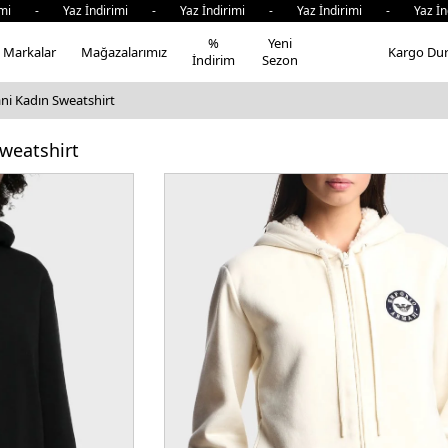
 - Yaz İndirimi - Yaz İndirimi - Yaz İndirimi - Yaz İndir
%
Yeni
Markalar
Mağazalarımız
Kargo Du
İndirim
Sezon
i Kadın Sweatshirt
weatshirt