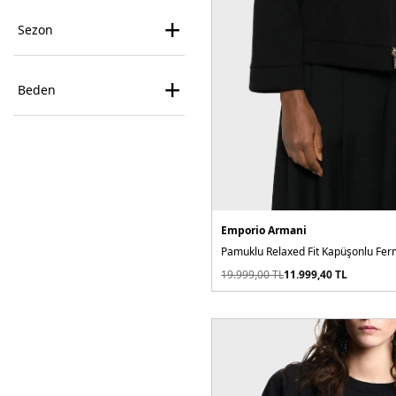
+
Sezon
+
Beden
Emporio Armani
Pamuklu Relaxed Fit Kapüşonlu Fer
19.999,00
TL
11.999,40
TL