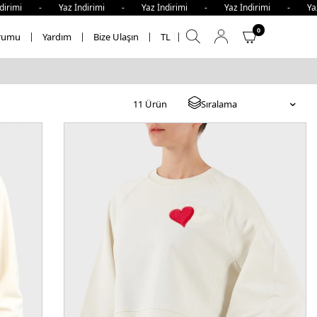
imi - Yaz İndirimi - Yaz İndirimi - Yaz İndirimi - Yaz İnd
0
rumu
Yardım
Bize Ulaşın
TL
11
Ürün
Sıralama