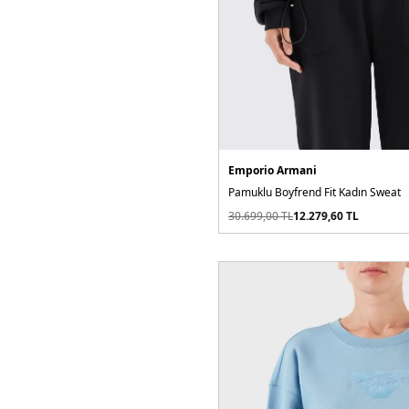
Emporio Armani
Pamuklu Boyfrend Fit Kadın Sweat
30.699,00
TL
12.279,60
TL