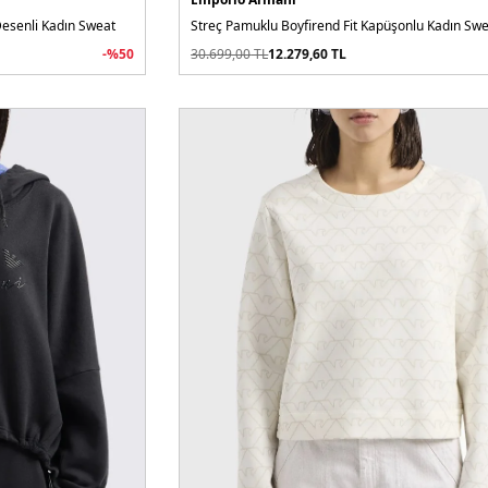
esenli Kadın Sweat
Streç Pamuklu Boyfirend Fit Kapüşonlu Kadın Sw
-%
50
30.699,00
TL
12.279,60
TL