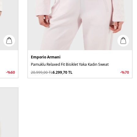
Emporio Armani
Pamuklu Relaxed Fit Bisiklet Yaka Kadın Sweat
-%
60
20.999,00
TL
6.299,70
TL
-%
70