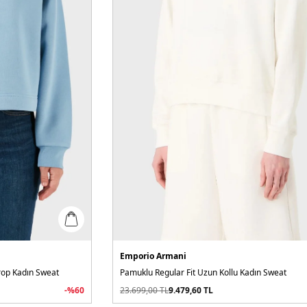
Emporio Armani
Crop Kadın Sweat
Pamuklu Regular Fit Uzun Kollu Kadın Sweat
-%
60
23.699,00
TL
9.479,60
TL