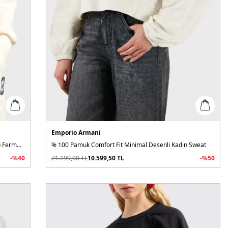
Emporio Armani
Pamuklu Relaxed Fit Kapüşonlu İçi Yumuşak Tüylü Fermuarlı Kadın Sweat
% 100 Pamuk Comfort Fit Minimal Desenli Kadın Sweat
-%
40
21.199,00
TL
10.599,50
TL
-%
50