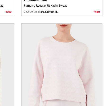
eat
Pamuklu Regular Fit Kadın Sweat
-%
60
26.599,00
TL
10.639,60
TL
-%
60