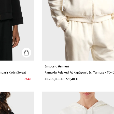
Emporio Armani
muarlı Kadın Sweat
-%
40
11.299,00
TL
6.779,40
TL