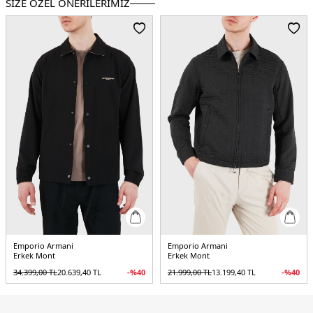
SİZE ÖZEL ÖNERİLERİMİZ
Kol Bilgisi :
Uzun Kol
Kalıp Bilgisi :
Regular Fit
Manken Bedeni :
Boy : 1.88 cm / Göğüs : 100 cm / Bel : 81 cm / Basen : 101 cm
/ Beden : 48
Menşei :
Çin
5DK1EM003043AF15384U6189.17
Emporio Armani
Emporio Armani
Erkek Mont
Erkek Mont
34.399,00
TL
20.639,40
TL
-%
40
21.999,00
TL
13.199,40
TL
-%
40