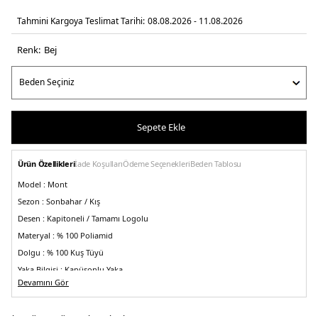
Tahmini Kargoya Teslimat Tarihi:
08.08.2026 - 11.08.2026
Renk:
bej
Sepete Ekle
Ürün Özellikleri
İade Koşulları
Ödeme Seçenekleri
Beden Tablosu
Model :
Mont
Sezon :
Sonbahar / Kış
Desen :
Kapitoneli / Tamamı Logolu
Materyal :
% 100 Poliamid
Dolgu :
% 100 Kuş Tüyü
Yaka Bilgisi :
Kapüşonlu Yaka
Devamını Gör
Kapama Bilgisi :
Fermuar
Cep Bilgisi :
Cepli