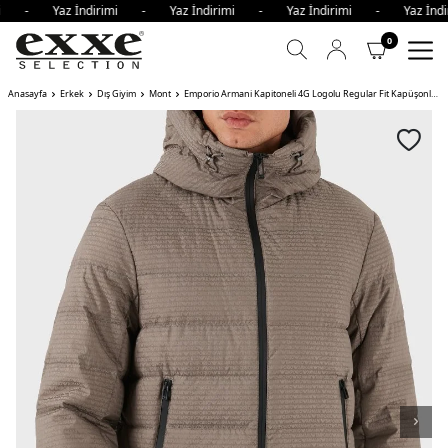
imi - Yaz İndirimi - Yaz İndirimi - Yaz İndirimi - Yaz İn
0
Anasayfa
Erkek
Dış Giyim
Mont
Emporio Armani Kapitoneli 4G Logolu Regular Fit Kapüşonlu Şişme Erkek Mont