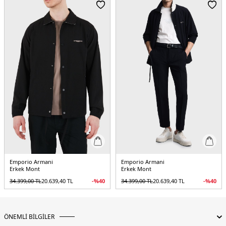
Cep :
Cepli
Kalıp Bilgisi :
Regular Fit
Menşei :
Çin
5DK1EM003415AF18231UB118.12
Emporio Armani
Emporio Armani
Erkek Mont
Erkek Mont
34.399,00
TL
20.639,40
TL
-%
40
34.399,00
TL
20.639,40
TL
-%
40
ÖNEMLİ BİLGİLER