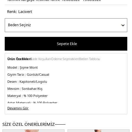
Renk:
laci̇vert
Sepete Ekle
Ürün Özellikleri
İade Koşulları
Ödeme Seçenekleri
Beden Tablosu
Model :
Şişme Mont
Giyim Tarzı :
Günlük/Casual
Desen :
Kapitoneli/Logolu
Mevsim :
Sonbahar/Kış
Materyal :
% 100 Polyester
Astar Materyali :
% 100 Polyester
Devamını Gör
İç Materyal :
% 100 Ördek Tüyü
Yaka Tipi :
Dik Yaka
SİZE ÖZEL ÖNERİLERİMİZ
Kapama Şekli :
Çift Yönlü Fermuar
Kol Boyu :
Uzun Kol