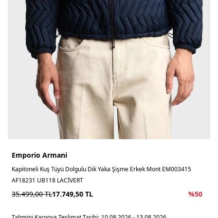
Emporio Armani
Kapitoneli Kuş Tüyü Dolgulu Dik Yaka Şişme Erkek Mont EM003415
AF18231 UB118 LACİVERT
35.499,00
TL
17.749,50
TL
%
50
Tahmini Kargoya Teslimat Tarihi:
10.08.2026 - 13.08.2026