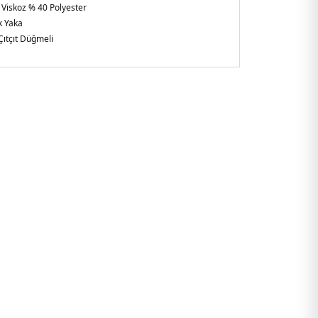
 Viskoz % 40 Polyester
k Yaka
Çıtçıt Düğmeli
ol
kuma
gular Fit
i:
Boy : 1.90 cm / Göğüs : 108 cm / Bel : 85 cm / Basen : 100
8
şkin
1AF21368UC001.07