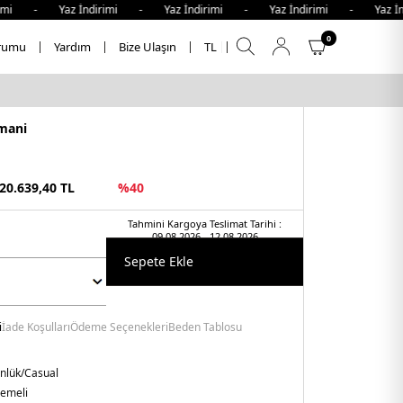
mi - Yaz İndirimi - Yaz İndirimi - Yaz İndirimi - Yaz İnd
0
rumu
Yardım
Bize Ulaşın
TL
mani
20.639,40
TL
%
40
Tahmini Kargoya Teslimat Tarihi :
09.08.2026 - 12.08.2026
Sepete Ekle
i
İade Koşulları
Ödeme Seçenekleri
Beden Tablosu
nlük/Casual
lemeli