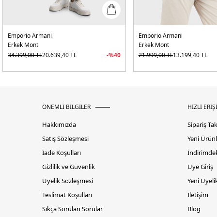
Emporio Armani
Emporio Armani
Erkek Mont
Erkek Mont
34.399,00
TL
20.639,40
TL
-%
40
21.999,00
TL
13.199,40
TL
ÖNEMLİ BİLGİLER
HIZLI ERİŞ
Hakkımızda
Sipariş Ta
Satış Sözleşmesi
Yeni Ürünl
İade Koşulları
İndirimdek
Gizlilik ve Güvenlik
Üye Giriş
Üyelik Sözleşmesi
Yeni Üyeli
Teslimat Koşulları
İletişim
Sıkça Sorulan Sorular
Blog