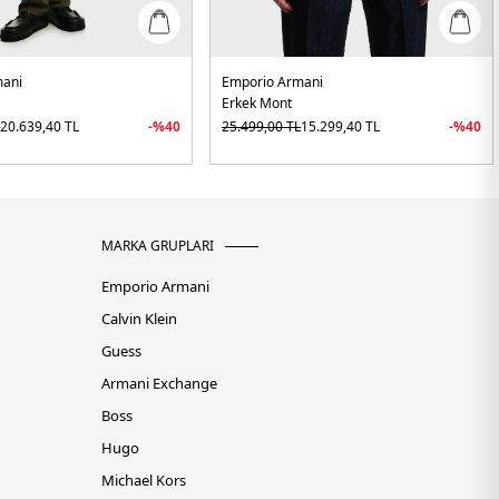
mani
Emporio Armani
Erkek Mont
L
20.639,40
TL
-%
40
25.499,00
TL
15.299,40
TL
-%
40
MARKA GRUPLARI
Emporio Armani
Calvin Klein
Guess
Armani Exchange
Boss
Hugo
Michael Kors