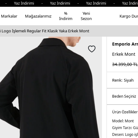
 - Yaz İndirimi - Yaz İndirimi - Yaz İndirimi - Yaz İndiri
%
Yeni
Markalar
Mağazalarımız
Kargo Du
İndirim
Sezon
Logo İşlemeli Regular Fit Klasik Yaka Erkek Mont
Emporio Ar
Erkek Mont
34.399,00
TL
Renk:
si̇yah
Ürün Özellikler
Model:
Mont
Giyim Tarzı:
Gü
Desen:
Logo iş