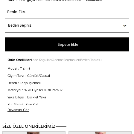
Renk:
ekru
Sepete Ekle
Ürün Özellikleri
İade Koşulları
Ödeme Seçenekleri
Beden Tablosu
Model :
T-shirt
Giyim Tarzı :
Günlük/Casual
Desen :
Logo İşlemeli
Materyal :
% 70 Liyosel % 30 Pamuk
Yaka Bilgisi :
Bisiklet Yaka
Kol Bilgisi :
Kısa Kol
Devamını Gör
Kalıp Bilgisi :
Regular Fit
Detay :
-Önde kontrast renkli logo işlemesi
SİZE ÖZEL ÖNERİLERİMİZ
Manken Ölçüsü :
Boy 1.85 / Göğüs 98 / Bel 78 / Kalça 94 / Beden M
Üretim Yeri :
Vietnam