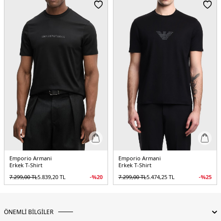
5DY1EM001033AF10017M1052.69
Emporio Armani
Emporio Armani
Erkek T-Shirt
Erkek T-Shirt
7.299,00
TL
5.839,20
TL
-%
20
7.299,00
TL
5.474,25
TL
-%
25
ÖNEMLİ BİLGİLER