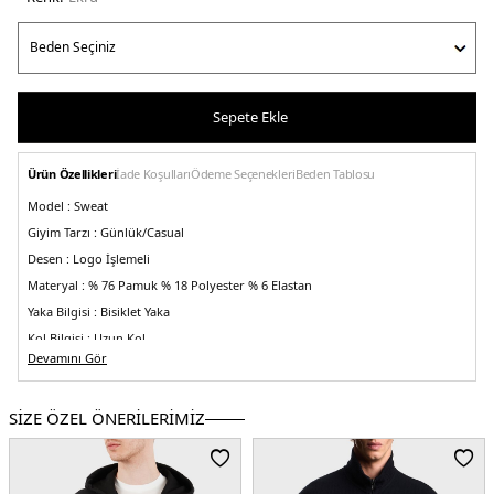
Sepete Ekle
Ürün Özellikleri
İade Koşulları
Ödeme Seçenekleri
Beden Tablosu
Model :
Sweat
Giyim Tarzı :
Günlük/Casual
Desen :
Logo İşlemeli
Materyal :
% 76 Pamuk % 18 Polyester % 6 Elastan
Yaka Bilgisi :
Bisiklet Yaka
Kol Bilgisi :
Uzun Kol
Devamını Gör
Kalıp Bilgisi :
Regular Fit
Manken Ölçüsü :
Boy : 1.85 cm / Göğüs : 98 cm / Bel : 78 cm / Basen : 94 cm /
Beden : M
SİZE ÖZEL ÖNERİLERİMİZ
Üretim Yeri :
Kamboçya
5DY1EM001052AF10013M1089.69