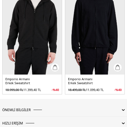
Emporio Armani
Emporio Armani
Erkek Sweatshirt
Erkek Sweatshirt
18.999,00
TL
11.399,40
TL
-%
40
18.499,00
TL
11.099,40
TL
-%
40
ÖNEMLİ BİLGİLER
HIZLI ERİŞİM