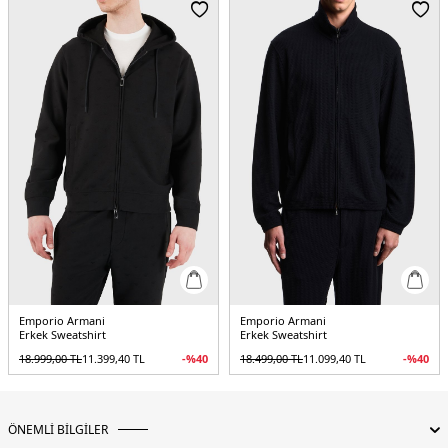
5DK1EM002919AF10013UC001.07
Emporio Armani
Emporio Armani
Erkek Sweatshirt
Erkek Sweatshirt
18.999,00
TL
11.399,40
TL
-%
40
18.499,00
TL
11.099,40
TL
-%
40
ÖNEMLİ BİLGİLER