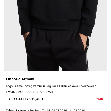
Emporio Armani
Logo İşlemeli Streç Pamuklu Regular Fit Bisiklet Yaka Erkek Sweat
EM002919 AF10013 UC001 SİYAH
13.199,00
TL
7.919,40
TL
%
40
Tahmini Kargoya Teslimat Tarihi:
08.08.2026 - 11.08.2026