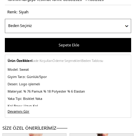
Renk:
si̇yah
Sepete Ekle
Ürün Özellikleri
İade Koşulları
Ödeme Seçenekleri
Beden Tablosu
Model:
Sweat
Giyim Tarzı:
Günlük/Spor
Desen:
Logo işlemeli
Materyal:
% 76 Pamuk % 18 Polyester % 6 Elastan
Yaka Tipi:
Bisiklet Yaka
Kol Boyu:
Uzun Kol
Devamını Gör
Kalıp Bilgisi:
Regular Fit
Yaş Grubu:
Yetişkin
SİZE ÖZEL ÖNERİLERİMİZ
Menşei:
Kamboçya
Detaylar:
- Ribanalı etek ucu ve manşetler