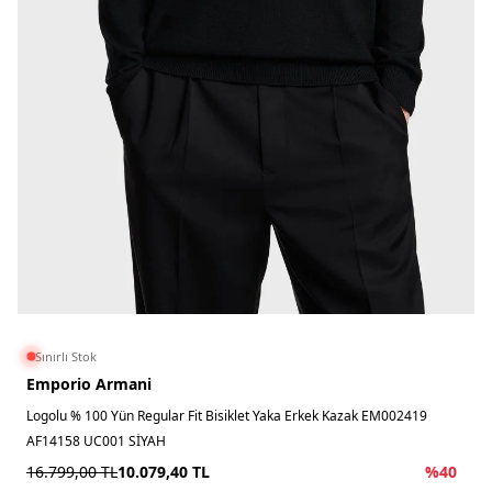
Sınırlı Stok
Emporio Armani
Logolu % 100 Yün Regular Fit Bisiklet Yaka Erkek Kazak EM002419
AF14158 UC001 SİYAH
16.799,00
TL
10.079,40
TL
%
40