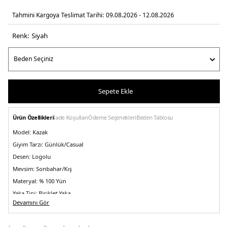
Tahmini Kargoya Teslimat Tarihi:
09.08.2026 - 12.08.2026
Renk:
si̇yah
Sepete Ekle
Ürün Özellikleri
İade Koşulları
Ödeme Seçenekleri
Beden Tablosu
Model:
Kazak
Giyim Tarzı:
Günlük/Casual
Desen:
Logolu
Mevsim:
Sonbahar/Kış
Materyal:
% 100 Yün
Yaka Tipi:
Bisiklet Yaka
Devamını Gör
Kol Boyu:
Uzun Kol
Kalıp Bilgisi:
Regular Fit