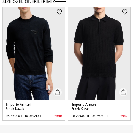
SİZE ÖZEL ÖNERİLERİMİZ
Yaş Grubu:
Yetişkin
Menşei:
Çin
Detaylar:
- Ribana örgülü yaka, etek ucu ve manşetler
5DK1EM002419AF14158UC001.07
Emporio Armani
Emporio Armani
Erkek Kazak
Erkek Kazak
16.799,00
TL
10.079,40
TL
-%
40
16.799,00
TL
10.079,40
TL
-%
40