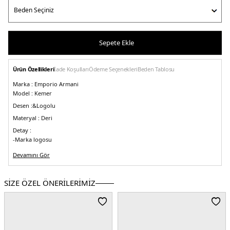
Sepete Ekle
Ürün Özellikleri
İade Koşulları
Ödeme Seçenekleri
Beden Tablosu
Marka :
Emporio Armani
Model :
Kemer
Desen :&
Logolu
Materyal :
Deri
Detay :
-Marka logosu
-Genişlik 3,5 cm
Devamını Gör
-Tokasız uzunluk 114 cm
Üretim Yeri :
İtalya
SİZE ÖZEL ÖNERİLERİMİZ
5DY1Y4S620YQ47I80001.07