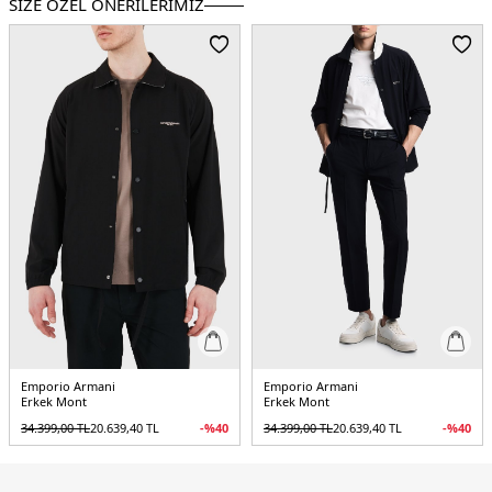
SİZE ÖZEL ÖNERİLERİMİZ
Kalıp Bilgisi :
Regular Fit
Detay :
-Gizli kapüşon
-Fermuarlı iç cepli
-Su ve Rüzgar geçirmez
Üretim Yeri :
Çin
5DK16L1BS41NNLZ0101.25
Emporio Armani
Emporio Armani
Erkek Mont
Erkek Mont
34.399,00
TL
20.639,40
TL
-%
40
34.399,00
TL
20.639,40
TL
-%
40