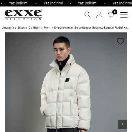
 - Yaz İndirimi - Yaz İndirimi - Yaz İndirimi - Yaz İndir
0
Anasayfa
Erkek
Dış Giyim
Mont
Emporio Armani Su ve Rüzgar Geçirmez Regular Fit Gizli Kapüşonlu Erkek Mont