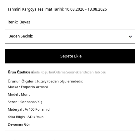
Tahmini Kargoya Teslimat Tarihi:
10.08.2026 - 13.08.2026
Renk:
beyaz
Sepete Ekle
Ürün Özellikleri
İade Koşulları
Ödeme Seçenekleri
Beden Tablosu
Ürünün Ölçüleri IT(Italy) beden ölçülerindedir.
Marka :
Emporio Armani
Model :
Mont
Sezon :
Sonbahar/Kış
Materyal :
% 100 Poliamid
Yaka Bilgisi :
&Dik Yaka
Kapama Bilgisi :
Devamını Gör
Fermuar
Kol Bilgisi :
Uzun Kol
Cep Bilgisi :
Cepli