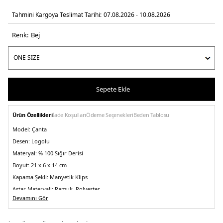
Tahmini Kargoya Teslimat Tarihi:
07.08.2026 - 10.08.2026
Renk:
bej
Sepete Ekle
Ürün Özellikleri
İade Koşulları
Ödeme Seçenekleri
Beden Tablosu
Model:
Çanta
Desen:
Logolu
Materyal:
% 100 Sığır Derisi
Boyut:
21 x 6 x 14 cm
Kapama Şekli:
Manyetik Klips
Astar Materyali:
Pamuk, Polyester
Devamını Gör
Askı Türü:
Ayarlanabilir Askılı
Menşei:
Çin
5DK2EW001484AF14786U6192.17