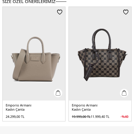
SİZE ÖZEL ÖNERİLERİMİZ
Emporio Armani
Emporio Armani
Kadın Çanta
Kadın Çanta
24.299,00
TL
19.999,00
TL
11.999,40
TL
-%
40