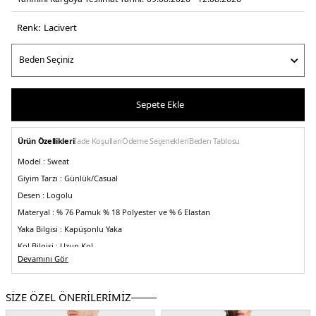
Renk:
laci̇vert
Sepete Ekle
Ürün Özellikleri
İade Koşulları
Ödeme Seçenekleri
Beden Tablosu
Model :
Sweat
Giyim Tarzı :
Günlük/Casual
Desen :
Logolu
Materyal :
% 76 Pamuk % 18 Polyester ve % 6 Elastan
Yaka Bilgisi :
Kapüşonlu Yaka
Kol Bilgisi :
Uzun Kol
Devamını Gör
Kalıp Bilgisi :
Regular Fit
Manken Ölçüsü :
Boy : 1.88 cm / Göğüs : 100 cm / Bel : 81 cm / Basen : 101 cm
/ Beden : M
SİZE ÖZEL ÖNERİLERİMİZ
Üretim Yeri :
Kamboçya