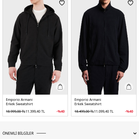
5DK1EM003587AF10013UB118.12
Emporio Armani
Emporio Armani
Erkek Sweatshirt
Erkek Sweatshirt
18.999,00
TL
11.399,40
TL
-%
40
18.499,00
TL
11.099,40
TL
-%
40
ÖNEMLİ BİLGİLER