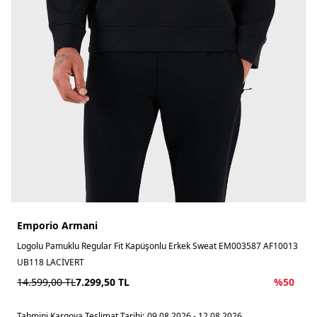
Emporio Armani
Logolu Pamuklu Regular Fit Kapüşonlu Erkek Sweat EM003587 AF10013
UB118 LACİVERT
14.599,00
TL
7.299,50
TL
%
50
Tahmini Kargoya Teslimat Tarihi:
09.08.2026 - 12.08.2026