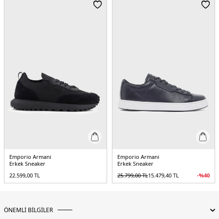
Yaş Grubu:
Yetişkin
Menşei:
Vietnam
5DY1EM003738AF19532M6302.151
Emporio Armani
Emporio Armani
Erkek Sneaker
Erkek Sneaker
22.599,00
TL
25.799,00
TL
15.479,40
TL
-%
40
ÖNEMLİ BİLGİLER