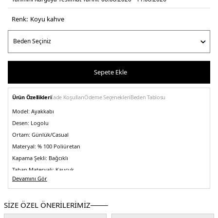
Renk:
koyu kahve
Sepete Ekle
Ürün Özellikleri
İade Koşulları
Ödeme Seçenekleri
Beden Tablosu
Model:
Ayakkabı
Desen:
Logolu
Ortam:
Günlük/Casual
Materyal:
% 100 Poliüretan
Kapama Şekli:
Bağcıklı
Taban Materyali:
Kauçuk
Devamını Gör
Burun Tipi:
Yuvarlak Burun
Topuk Boyu:
Belirtilmemiş
SİZE ÖZEL ÖNERİLERİMİZ
Topuk Tipi:
Düz
Astar Durumu:
Astarlı