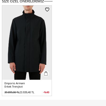
SİZE ÖZEL ÖNERİLERİMİZ
Manken Bedeni :
Boy : 1.88 cm / Göğüs : 100 cm / Bel : 81 cm / Basen : 101 cm
/ Beden : 48
Üretim Yeri :
Çin
5DE18N1L811NZAZ0920.12
Emporio Armani
Erkek Trençkot
39.899,00
TL
23.939,40
TL
-%
40