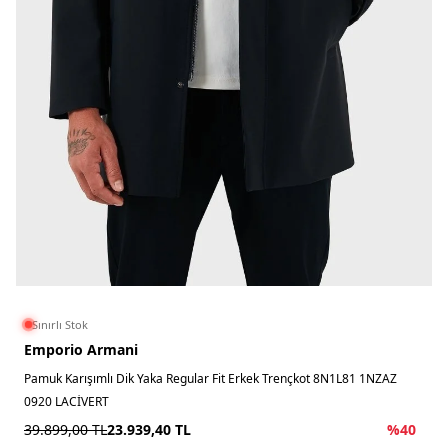
Sınırlı Stok
Emporio Armani
Pamuk Karışımlı Dik Yaka Regular Fit Erkek Trençkot 8N1L81 1NZAZ
0920 LACİVERT
39.899,00
TL
23.939,40
TL
%
40