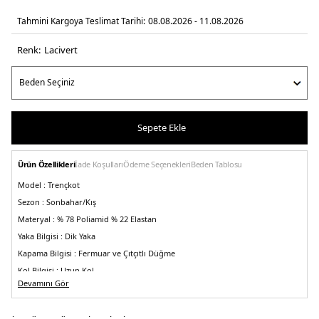
Tahmini Kargoya Teslimat Tarihi:
08.08.2026 - 11.08.2026
Renk:
laci̇vert
Sepete Ekle
Ürün Özellikleri
İade Koşulları
Ödeme Seçenekleri
Beden Tablosu
Model :
Trençkot
Sezon :
Sonbahar/Kış
Materyal :
% 78 Poliamid % 22 Elastan
Yaka Bilgisi :
Dik Yaka
Kapama Bilgisi :
Fermuar ve Çıtçıtlı Düğme
Kol Bilgisi :
Uzun Kol
Devamını Gör
Cep Bilgisi :
Cepli
Kalıp Bilgisi :
Regular Fit