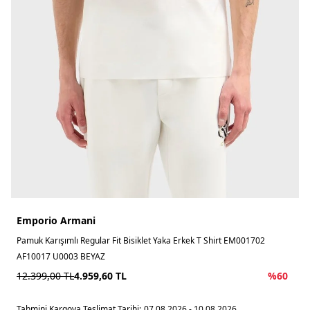
Emporio Armani
Pamuk Karışımlı Regular Fit Bisiklet Yaka Erkek T Shirt EM001702
AF10017 U0003 BEYAZ
12.399,00
TL
4.959,60
TL
%
60
Tahmini Kargoya Teslimat Tarihi:
07.08.2026 - 10.08.2026