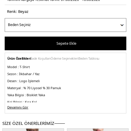
Renk:
beyaz
Sepete Ekle
Ürün Özellikleri
İade Koşulları
Ödeme Seçenekleri
Beden Tablosu
Model :
T-Shirt
Sezon :
İlkbahar / Yaz
Desen :
Logo İşlemeli
Materyal :
% 70 Liyosel % 30 Pamuk
Yaka Bilgisi :
Bisiklet Yaka
Kol Bilgisi :
Kısa Kol
Devamını Gör
Kalıp Bilgisi :
Regular Fit
Detay :
-Göğüs kısmı yılan işlemeli ve marka logolu
-Nem emici, dayanıklı,
nefes alabilen ve kırışmaz olması
SİZE ÖZEL ÖNERİLERİMİZ
Üretim Yeri :
Vietnam