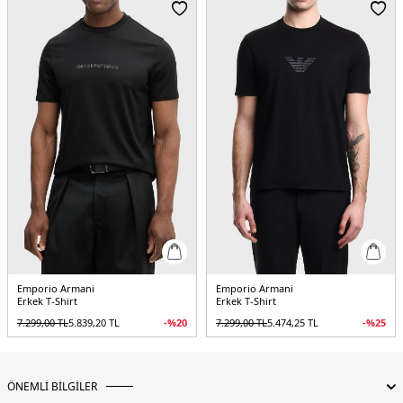
5DY1EM001702AF10017U0003.25
Emporio Armani
Emporio Armani
Erkek T-Shirt
Erkek T-Shirt
7.299,00
TL
5.839,20
TL
-%
20
7.299,00
TL
5.474,25
TL
-%
25
ÖNEMLİ BİLGİLER