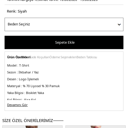
Renk:
si̇yah
Sepete Ekle
Ürün Özellikleri
İade Koşulları
Ödeme Seçenekleri
Beden Tablosu
Model :
T-Shirt
Sezon :
İlkbahar / Yaz
Desen :
Logo İşlemeli
Materyal :
% 70 Liyosel % 30 Pamuk
Yaka Bilgisi :
Bisiklet Yaka
Kol Bilgisi :
Kısa Kol
Devamını Gör
Kalıp Bilgisi :
Regular Fit
Detay :
-Göğüs kısmı yılan işlemeli ve marka logolu
-Nem emici, dayanıklı,
nefes alabilen ve kırışmaz olması
SİZE ÖZEL ÖNERİLERİMİZ
Üretim Yeri :
Vietnam