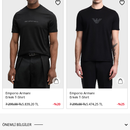
5DY1EM001702AF10017UC001.07
Emporio Armani
Emporio Armani
Erkek T-Shirt
Erkek T-Shirt
7.299,00
TL
5.839,20
TL
-%
20
7.299,00
TL
5.474,25
TL
-%
25
ÖNEMLİ BİLGİLER