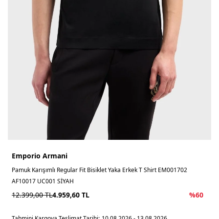
Emporio Armani
Pamuk Karışımlı Regular Fit Bisiklet Yaka Erkek T Shirt EM001702
AF10017 UC001 SİYAH
12.399,00
TL
4.959,60
TL
%
60
Tahmini Kargoya Teslimat Tarihi:
10.08.2026 - 13.08.2026