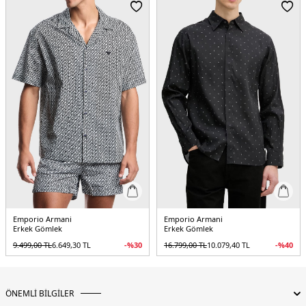
Menşei:
Çin
5DE1EM004603AF10017UC001.07
Emporio Armani
Emporio Armani
Erkek Gömlek
Erkek Gömlek
9.499,00
TL
6.649,30
TL
-%
30
16.799,00
TL
10.079,40
TL
-%
40
ÖNEMLİ BİLGİLER