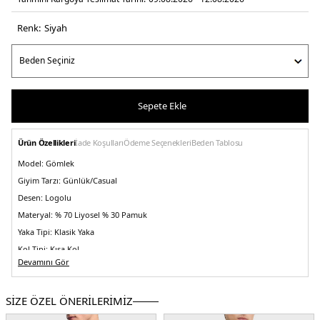
Renk:
si̇yah
Sepete Ekle
Ürün Özellikleri
İade Koşulları
Ödeme Seçenekleri
Beden Tablosu
Model:
Gömlek
Giyim Tarzı:
Günlük/Casual
Desen:
Logolu
Materyal:
% 70 Liyosel % 30 Pamuk
Yaka Tipi:
Klasik Yaka
Kol Tipi:
Kısa Kol
Devamını Gör
Kumaş Tipi:
Belirtilmemiş
Boy:
Standart
SİZE ÖZEL ÖNERİLERİMİZ
Kalıp Bilgisi:
Slim Fit
Yaş Grubu:
Yetişkin