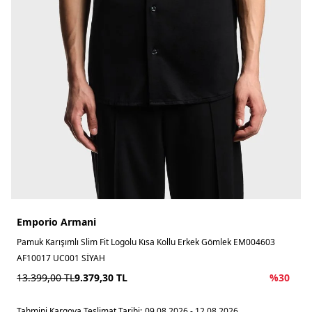
Emporio Armani
Pamuk Karışımlı Slim Fit Logolu Kısa Kollu Erkek Gömlek EM004603
AF10017 UC001 SİYAH
13.399,00
TL
9.379,30
TL
%
30
Tahmini Kargoya Teslimat Tarihi:
09.08.2026 - 12.08.2026