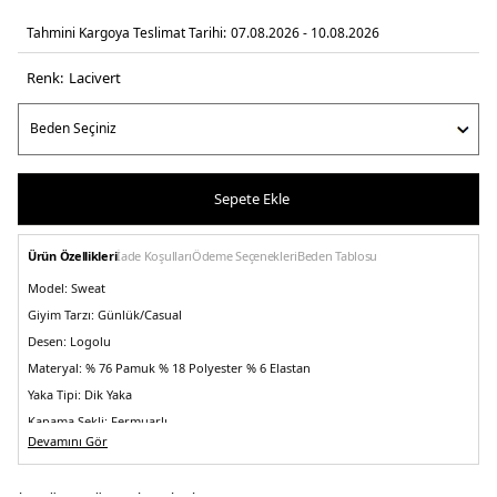
Tahmini Kargoya Teslimat Tarihi:
07.08.2026 - 10.08.2026
Renk:
laci̇vert
Sepete Ekle
Ürün Özellikleri
İade Koşulları
Ödeme Seçenekleri
Beden Tablosu
Model:
Sweat
Giyim Tarzı:
Günlük/Casual
Desen:
Logolu
Materyal:
% 76 Pamuk % 18 Polyester % 6 Elastan
Yaka Tipi:
Dik Yaka
Kapama Şekli:
Fermuarlı
Devamını Gör
Kol Tipi:
Uzun Kol
Cep:
Cepli