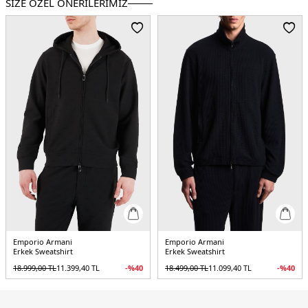
SİZE ÖZEL ÖNERİLERİMİZ
Kumaş Tipi:
Belirtilmemiş
Boy:
Standart
Kalıp Bilgisi:
Regular Fit
Yaş Grubu:
Yetişkin
Menşei:
Kamboçya
5DE1EM004536AF10013UB118.12
Emporio Armani
Emporio Armani
Erkek Sweatshirt
Erkek Sweatshirt
18.999,00
TL
11.399,40
TL
-%
40
18.499,00
TL
11.099,40
TL
-%
40