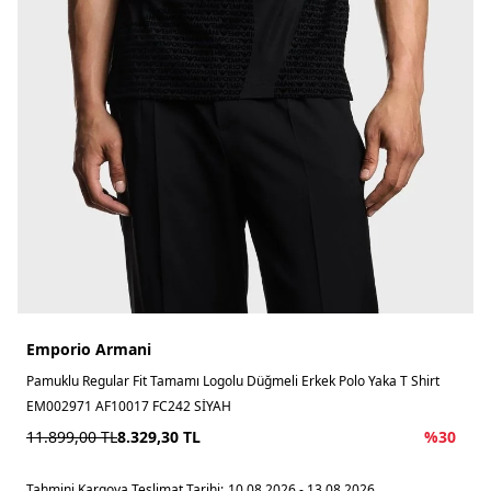
Emporio Armani
Pamuklu Regular Fit Tamamı Logolu Düğmeli Erkek Polo Yaka T Shirt
EM002971 AF10017 FC242 SİYAH
11.899,00
TL
8.329,30
TL
%
30
Tahmini Kargoya Teslimat Tarihi:
10.08.2026 - 13.08.2026