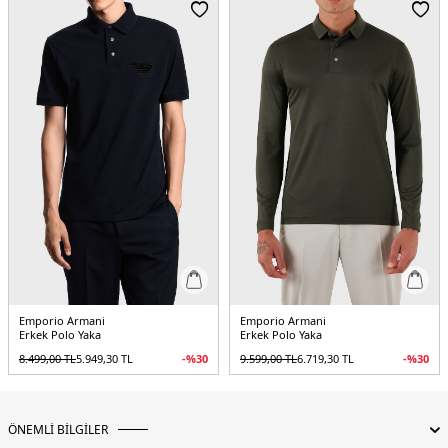
Emporio Armani
Emporio Armani
Erkek Polo Yaka
Erkek Polo Yaka
8.499,00
TL
5.949,30
TL
-%
30
9.599,00
TL
6.719,30
TL
-%
30
ÖNEMLİ BİLGİLER