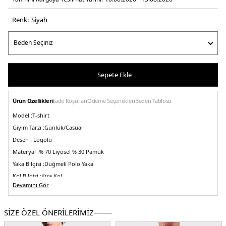
Renk:
si̇yah
Sepete Ekle
Ürün Özellikleri
İade Koşulları
Ödeme Seçenekleri
Beden Tablosu
Model :
T-shirt
Giyim Tarzı :
Günlük/Casual
Desen :
Logolu
Materyal :
% 70 Liyosel % 30 Pamuk
Yaka Bilgisi :
Düğmeli Polo Yaka
Kol Bilgisi :
Kısa Kol
Devamını Gör
Kalıp Bilgisi :
Regular Fit
Üretim Yeri :
Kamboçya
5DK1EM002971AF10017FC242.07
SİZE ÖZEL ÖNERİLERİMİZ