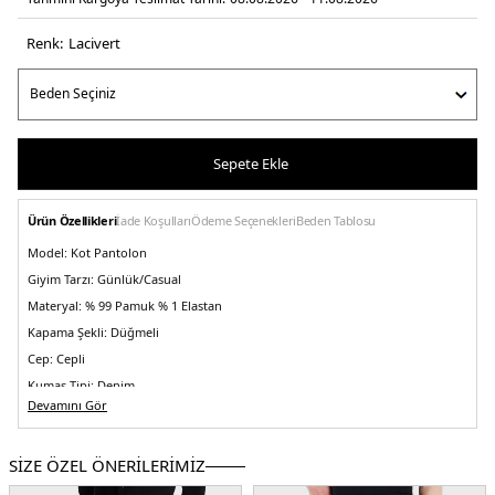
Renk:
laci̇vert
Sepete Ekle
Ürün Özellikleri
İade Koşulları
Ödeme Seçenekleri
Beden Tablosu
Model:
Kot Pantolon
Giyim Tarzı:
Günlük/Casual
Materyal:
% 99 Pamuk % 1 Elastan
Kapama Şekli:
Düğmeli
Cep:
Cepli
Kumaş Tipi:
Denim
Devamını Gör
Bel:
Düşük Bel
Boy:
Standart
SİZE ÖZEL ÖNERİLERİMİZ
Paça Tipi:
Dar Paça
Manken Bedeni:
Boy : 1.90 cm / Göğüs : 108 cm / Bel : 85 cm / Basen : 100 cm