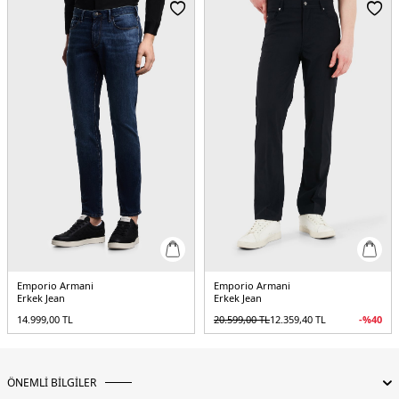
/ Beden : 31
Yaş Grubu:
Yetişkin
Menşei:
Türkiye
5DY1EM000668AF20752MB001.12
Emporio Armani
Emporio Armani
Erkek Jean
Erkek Jean
14.999,00
TL
20.599,00
TL
12.359,40
TL
-%
40
ÖNEMLİ BİLGİLER