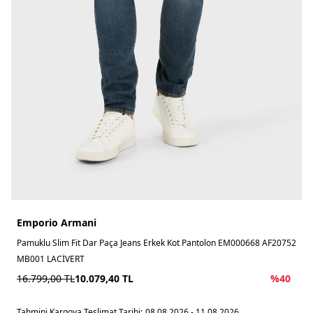
Emporio Armani
Pamuklu Slim Fit Dar Paça Jeans Erkek Kot Pantolon EM000668 AF20752
MB001 LACİVERT
16.799,00
TL
10.079,40
TL
%
40
Tahmini Kargoya Teslimat Tarihi:
08.08.2026 - 11.08.2026