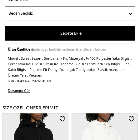
Sepete Ekle
Ürün Özellikleri
İade Koşulları
Ödeme Seçenekleri
Beden Tablosu
Model :
Sweat
Sezon :
Sonbahar / Kış
Materyal :
% 100 Polyester
Yaka Bilgisi :
Ceket Yaka
Kol Bilgisi :
Uzun Kol
Kapama Bilgisi :
Fermuarlı
Cep Bilgisi :
Cepli
Kalıp Bilgisi :
Regular Fit
Detay :
Yumuşak Teddy polar
-Elastik manşetler
Üretim Yeri :
Vietnam
5DK21649074F25692810.69
Devamını Gör
SİZE ÖZEL ÖNERİLERİMİZ