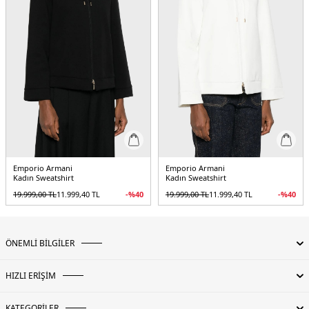
Emporio Armani
Emporio Armani
Kadın Sweatshirt
Kadın Sweatshirt
19.999,00
TL
11.999,40
TL
-%
40
19.999,00
TL
11.999,40
TL
-%
40
ÖNEMLİ BİLGİLER
HIZLI ERİŞİM
KATEGORİLER