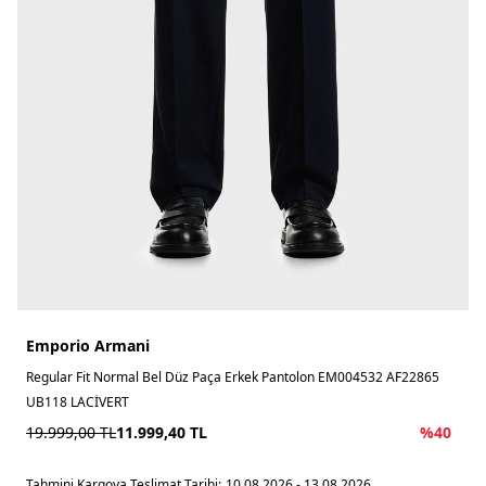
Emporio Armani
Regular Fit Normal Bel Düz Paça Erkek Pantolon EM004532 AF22865
UB118 LACİVERT
19.999,00
TL
11.999,40
TL
%
40
Tahmini Kargoya Teslimat Tarihi:
10.08.2026 - 13.08.2026