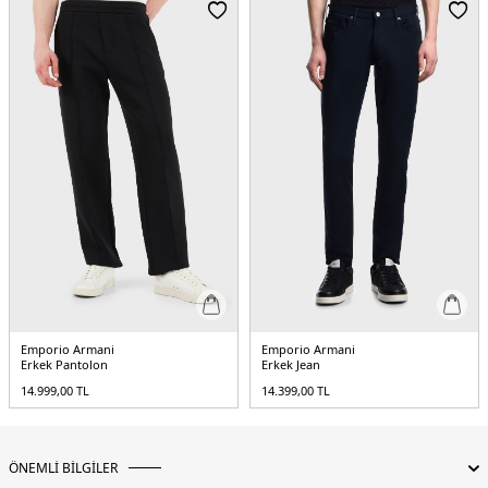
Yaş Grubu:
Yetişkin
Menşei:
Çin
5DE1EM004532AF22865UB118.12
Emporio Armani
Emporio Armani
Erkek Pantolon
Erkek Jean
14.999,00
TL
14.399,00
TL
ÖNEMLİ BİLGİLER