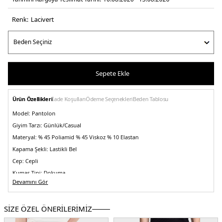
Renk:
laci̇vert
Sepete Ekle
Ürün Özellikleri
İade Koşulları
Ödeme Seçenekleri
Beden Tablosu
Model:
Pantolon
Giyim Tarzı:
Günlük/Casual
Materyal:
% 45 Poliamid % 45 Viskoz % 10 Elastan
Kapama Şekli:
Lastikli Bel
Cep:
Cepli
Kumaş Tipi:
Dokuma
Devamını Gör
Bel:
Normal Bel
Boy:
Standart
SİZE ÖZEL ÖNERİLERİMİZ
Paça Tipi:
Düz Paça
Kalıp Bilgisi:
Regular Fit