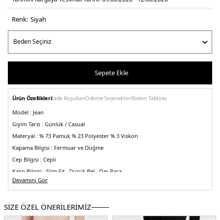
Renk:
si̇yah
Sepete Ekle
Ürün Özellikleri
İade Koşulları
Ödeme Seçenekleri
Beden Tablosu
Model :
Jean
Giyim Tarzı :
Günlük / Casual
Materyal :
% 73 Pamuk % 23 Polyester % 3 Viskon
Kapama Bilgisi :
Fermuar ve Düğme
Cep Bilgisi :
Cepli
Kalıp Bilgisi :
Slim Fit , Düşük Bel , Dar Paça
Devamını Gör
Üretim Yeri :
Çin
5DY1EM000121AF14867MC002.07
SİZE ÖZEL ÖNERİLERİMİZ