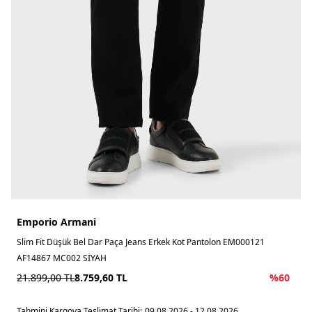
Emporio Armani
Slim Fit Düşük Bel Dar Paça Jeans Erkek Kot Pantolon EM000121
AF14867 MC002 SİYAH
21.899,00
TL
8.759,60
TL
%
60
Tahmini Kargoya Teslimat Tarihi:
09.08.2026 - 12.08.2026