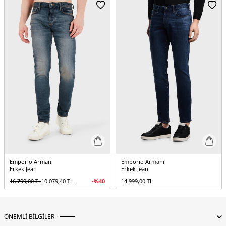
Emporio Armani
Emporio Armani
Erkek Jean
Erkek Jean
16.799,00
TL
10.079,40
TL
-%
40
14.999,00
TL
ÖNEMLİ BİLGİLER