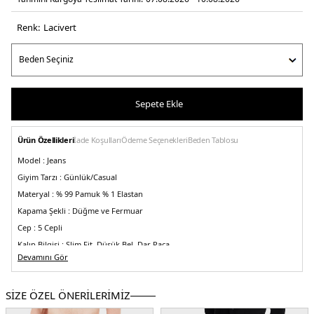
Renk:
laci̇vert
Sepete Ekle
Ürün Özellikleri
İade Koşulları
Ödeme Seçenekleri
Beden Tablosu
Model :
Jeans
Giyim Tarzı :
Günlük/Casual
Materyal :
% 99 Pamuk % 1 Elastan
Kapama Şekli :
Düğme ve Fermuar
Cep :
5 Cepli
Kalıp Bilgisi :
Slim Fit, Düşük Bel, Dar Paça
Devamını Gör
Menşei :
Türkiye
Detaylar :
-Dekoratif yırtıklar veyıpranmış bir görünüm veren vintage
tasarım
SİZE ÖZEL ÖNERİLERİMİZ
5DY1EM000121AF13281MB001.12