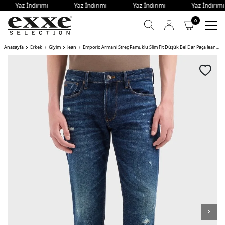
 - Yaz İndirimi - Yaz İndirimi - Yaz İndirimi - Yaz İndir
0
Anasayfa
Erkek
Giyim
Jean
Emporio Armani Streç Pamuklu Slim Fit Düşük Bel Dar Paça Jeans Erkek Kot Pantolon