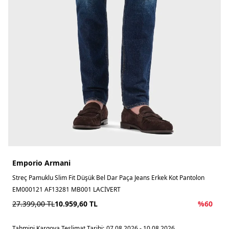
Emporio Armani
Streç Pamuklu Slim Fit Düşük Bel Dar Paça Jeans Erkek Kot Pantolon
EM000121 AF13281 MB001 LACİVERT
27.399,00
TL
10.959,60
TL
%
60
Tahmini Kargoya Teslimat Tarihi:
07.08.2026 - 10.08.2026