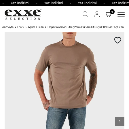
i - Yaz İndirimi - Yaz İndirimi - Yaz İndirimi - Yaz İndi
0
Anasayfa
Erkek
Giyim
Jean
Emporio Armani Streç Pamuklu Slim Fit Düşük Bel Dar Paça Jeans Erkek Kot Pantolon