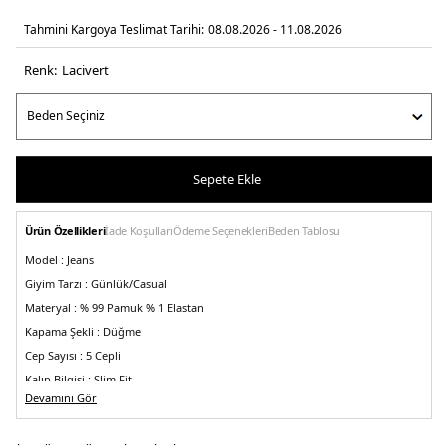
Tahmini Kargoya Teslimat Tarihi:
08.08.2026 - 11.08.2026
Renk:
laci̇vert
Sepete Ekle
Ürün Özellikleri
İade Koşulları
Ödeme Seçenekleri
Beden Tablosu
Model :
Jeans
Giyim Tarzı :
Günlük/Casual
Materyal :
% 99 Pamuk % 1 Elastan
Kapama Şekli :
Düğme
Cep Sayısı :
5 Cepli
Kalıp Bilgisi :
Slim Fit
Devamını Gör
Manken Bedeni :
Boy : 1.88 cm / Göğüs : 100 cm / Bel : 81 cm / Basen : 101 cm
/ Beden : 31-32
Bel :
Düşük Bel