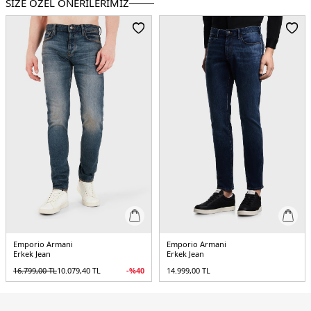
SİZE ÖZEL ÖNERİLERİMİZ
Paça Tipi :
Dar Paça
Menşei :
Mısır
5DK1EM000668AF14297MB002.12
Emporio Armani
Emporio Armani
Erkek Jean
Erkek Jean
16.799,00
TL
10.079,40
TL
-%
40
14.999,00
TL