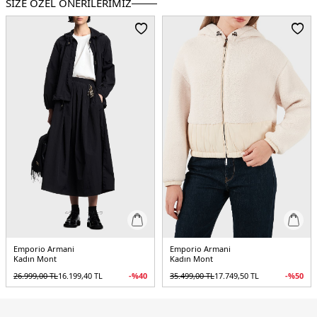
SİZE ÖZEL ÖNERİLERİMİZ
Cep:
Cepli
Astar Durumu:
Astarlı
Kalıp Bilgisi:
Regular Fit
Manken Bedeni:
Boy : 1.74 cm / Göğüs : 85 cm / Bel : 60 cm / Kalça : 90 cm /
Beden : S
Menşei:
Çin
Detaylar:
İçi yumuşak tüylü
5DK2EW001392AF14362UC001.07
Emporio Armani
Emporio Armani
Kadın Mont
Kadın Mont
26.999,00
TL
16.199,40
TL
-%
40
35.499,00
TL
17.749,50
TL
-%
50