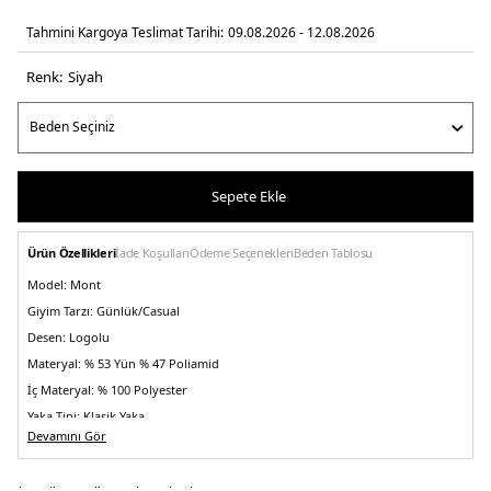
Tahmini Kargoya Teslimat Tarihi:
09.08.2026 - 12.08.2026
Renk:
si̇yah
Sepete Ekle
Ürün Özellikleri
İade Koşulları
Ödeme Seçenekleri
Beden Tablosu
Model:
Mont
Giyim Tarzı:
Günlük/Casual
Desen:
Logolu
Materyal:
% 53 Yün % 47 Poliamid
İç Materyal:
% 100 Polyester
Yaka Tipi:
Klasik Yaka
Devamını Gör
Kapama Şekli:
Fermuarlı
Kol Tipi:
Uzun Kol