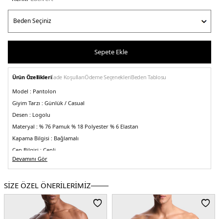
Sepete Ekle
Ürün Özellikleri
İade Koşulları
Ödeme Seçenekleri
Beden Tablosu
Model :
Pantolon
Giyim Tarzı :
Günlük / Casual
Desen :
Logolu
Materyal :
% 76 Pamuk % 18 Polyester % 6 Elastan
Kapama Bilgisi :
Bağlamalı
Cep Bilgisi :
Cepli
Devamını Gör
Kalıp Bilgisi :
Regular Fit , Normal Bel
Üretim Yeri :
Kamboçya
5DY1EM001403AF10013FB234.12
SİZE ÖZEL ÖNERİLERİMİZ