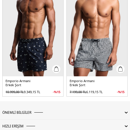
Emporio Armani
Emporio Armani
Erkek Şort
Erkek Şort
10.999,00
TL
9.349,15
TL
-%
15
7.199,00
TL
6.119,15
TL
-%
15
ÖNEMLİ BİLGİLER
HIZLI ERİŞİM