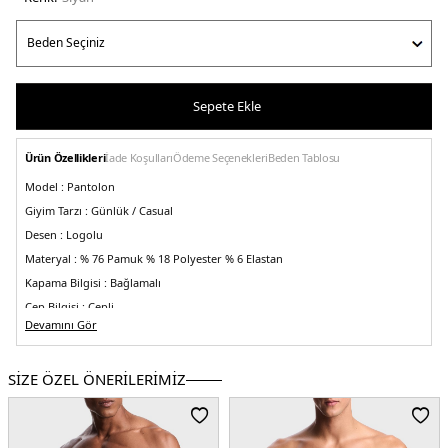
Sepete Ekle
Ürün Özellikleri
İade Koşulları
Ödeme Seçenekleri
Beden Tablosu
Model :
Pantolon
Giyim Tarzı :
Günlük / Casual
Desen :
Logolu
Materyal :
% 76 Pamuk % 18 Polyester % 6 Elastan
Kapama Bilgisi :
Bağlamalı
Cep Bilgisi :
Cepli
Devamını Gör
Kalıp Bilgisi :
Regular Fit , Normal Bel
Üretim Yeri :
Kamboçya
5DY1EM001403AF10013FC185.07
SİZE ÖZEL ÖNERİLERİMİZ