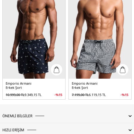
Emporio Armani
Emporio Armani
Erkek Şort
Erkek Şort
10.999,00
TL
9.349,15
TL
-%
15
7.199,00
TL
6.119,15
TL
-%
15
ÖNEMLİ BİLGİLER
HIZLI ERİŞİM