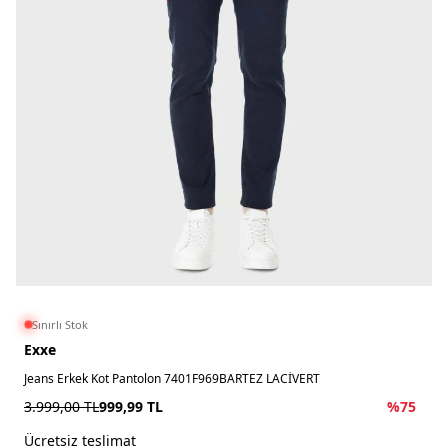
Sınırlı Stok
Exxe
Jeans Erkek Kot Pantolon 7401F969BARTEZ LACİVERT
3.999,00
TL
999,99
TL
%
75
Ücretsiz teslimat