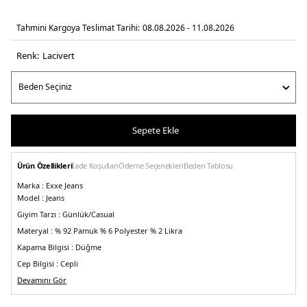
Tahmini Kargoya Teslimat Tarihi:
08.08.2026 - 11.08.2026
Renk:
laci̇vert
Sepete Ekle
Ürün Özellikleri
İade Koşulları
Ödeme Seçenekleri
Beden Tablosu
Marka :
Exxe Jeans
Model :
Jeans
Giyim Tarzı :
Günlük/Casual
Materyal :
% 92 Pamuk % 6 Polyester % 2 Likra
Kapama Bilgisi :
Düğme
Cep Bilgisi :
Cepli
Kalıp Bilgisi :
Devamını Gör
Normal Bel, Skinny, Dar Paça
Manken Ölçüsü :
Kilo : 86 kg / Boy : 1.90 cm / Göğüs : 105 cm / Bel : 83 cm /