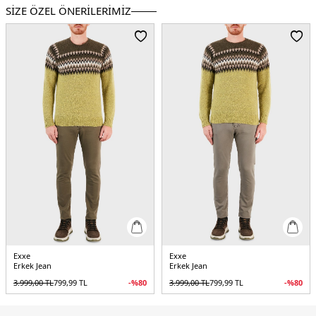
Basen : 102 cm / Beden : 32-32
SİZE ÖZEL ÖNERİLERİMİZ
YERLİ ÜRETİM
5S017401F969BARTEZ.12
Exxe
Exxe
Erkek Jean
Erkek Jean
3.999,00
TL
799,99
TL
-%
80
3.999,00
TL
799,99
TL
-%
80