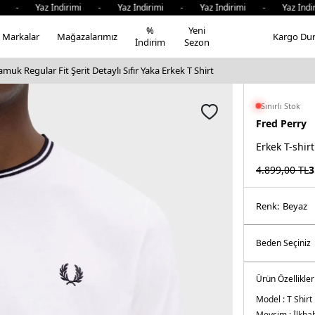
- Yaz İndirimi - Yaz İndirimi - Yaz İndirimi - Yaz İndiri
%
Yeni
Markalar
Mağazalarımız
Kargo Du
İndirim
Sezon
uk Regular Fit Şerit Detaylı Sıfır Yaka Erkek T Shirt
Sınırlı Stok
Fred Perry
Erkek T-shirt
4.899,00
TL
3
Renk:
beyaz
Ürün Özellikler
Model :
T Shirt
Mevsim :
İlkba