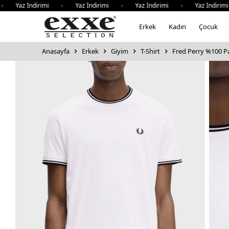
Yaz İndirimi - Yaz İndirimi - Yaz İndirimi - Yaz İndirimi 
Erkek
Kadın
Çocuk
Anasayfa
Erkek
Giyim
T-Shirt
Fred Perry %100 Pam