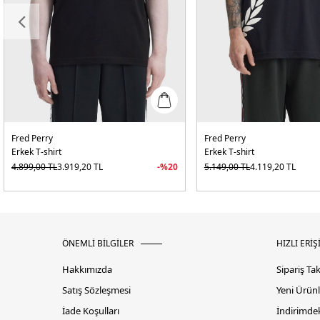
Fred Perry
Fred Perry
Erkek T-shirt
Erkek T-shirt
4.899,00
TL
3.919,20
TL
-%
20
5.149,00
TL
4.119,20
TL
ÖNEMLİ BİLGİLER
HIZLI ERİŞ
Hakkımızda
Sipariş Ta
Satış Sözleşmesi
Yeni Ürünl
İade Koşulları
İndirimdek