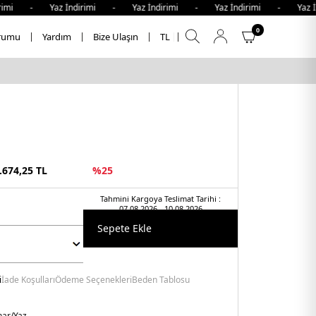
mi - Yaz İndirimi - Yaz İndirimi - Yaz İndirimi - Yaz İnd
0
rumu
Yardım
Bize Ulaşın
TL
.674,25
TL
%
25
Tahmini Kargoya Teslimat Tarihi :
07.08.2026 - 10.08.2026
Sepete Ekle
i
İade Koşulları
Ödeme Seçenekleri
Beden Tablosu
har/Yaz