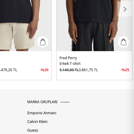
Fred Perry
Erkek T-shirt
.479,20
TL
-%
20
5.149,00
TL
3.861,75
TL
-%
25
MARKA GRUPLARI
Emporio Armani
Calvin Klein
Guess