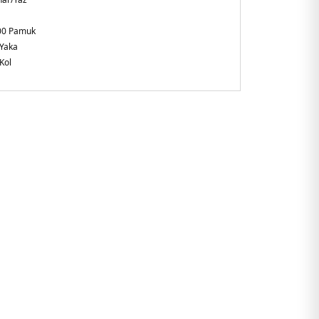
00 Pamuk
 Yaka
Kol
gular Fit
a ve manşetlerde kontrast renkli şerit detayları
0.25