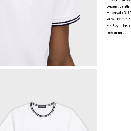
Desen :
Şeritli
Materyal :
% 1
Yaka Tipi :
Sıfır
Kol Boyu :
Kısa 
Kalıp Bilgisi :
Re
Devamını Gör
Menşei :
Çin
Detaylar :
-Yak
5DE1M158810