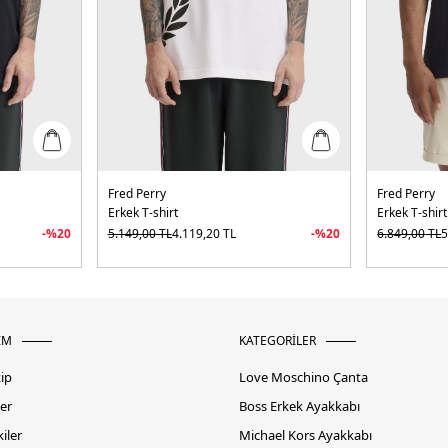
Fred Perry
Fred Perry
Erkek T-shirt
Erkek T-shirt
-%
20
5.149,00
TL
4.119,20
TL
-%
20
6.849,00
TL
5
İM
KATEGORİLER
kip
Love Moschino Çanta
er
Boss Erkek Ayakkabı
iler
Michael Kors Ayakkabı