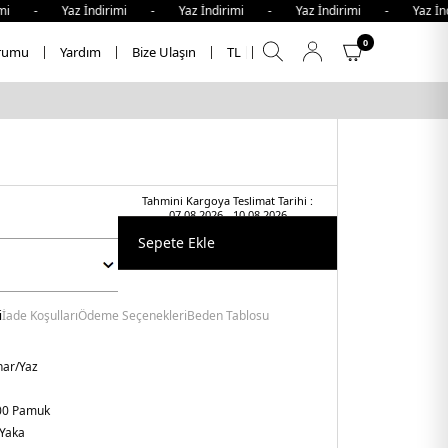
 Yaz İndirimi - Yaz İndirimi - Yaz İndirimi - Yaz İndirim
0
rumu
Yardım
Bize Ulaşın
TL
Tahmini Kargoya Teslimat Tarihi :
07.08.2026 - 10.08.2026
Sepete Ekle
i
İade Koşulları
Ödeme Seçenekleri
Beden Tablosu
har/Yaz
00 Pamuk
 Yaka