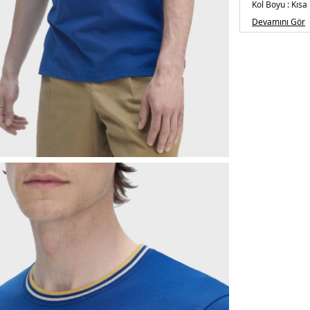
Kol Boyu :
Kısa 
Kalıp Bilgisi :
Re
Devamını Gör
Menşei :
Çin
Detaylar :
-Yak
5DE1M1588Y9