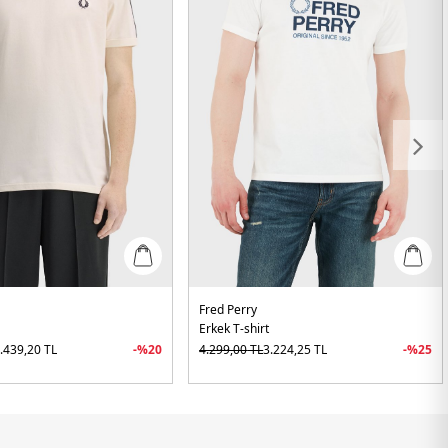
Fred Perry
Erkek T-shirt
.439,20
TL
-%
20
4.299,00
TL
3.224,25
TL
-%
25