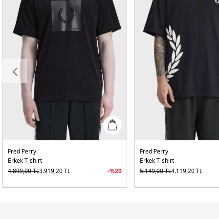
Fred Perry
Fred Perry
Erkek T-shirt
Erkek T-shirt
4.899,00
TL
3.919,20
TL
-%
20
5.149,00
TL
4.119,20
TL