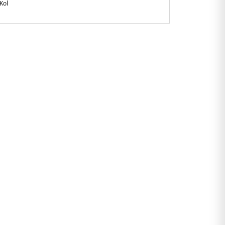
Kol
gular Fit
a ve manşetlerde kontrast renkli şerit detayları
5.42