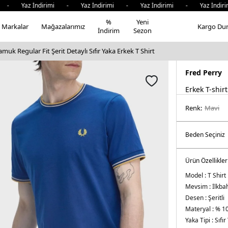
az İndirimi - Yaz İndirimi - Yaz İndirimi - Yaz İndirimi -
%
Yeni
Markalar
Mağazalarımız
Kargo Du
İndirim
Sezon
uk Regular Fit Şerit Detaylı Sıfır Yaka Erkek T Shirt
Fred Perry
Erkek T-shirt
Renk:
mavi̇
Ürün Özellikler
Model :
T Shirt
Mevsim :
İlkba
Desen :
Şeritli
Materyal :
% 1
Yaka Tipi :
Sıfır