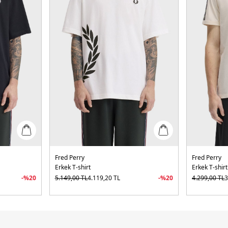
Fred Perry
Fred Perry
Erkek T-shirt
Erkek T-shirt
-%
20
5.149,00
TL
4.119,20
TL
-%
20
4.299,00
TL
3