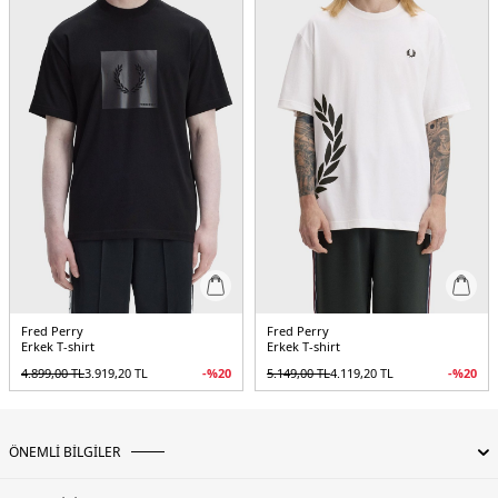
Yaş Grubu:
Yetişkin
Menşei:
Çin
5DY1M2406129.25
Fred Perry
Fred Perry
Erkek T-shirt
Erkek T-shirt
4.899,00
TL
3.919,20
TL
-%
20
5.149,00
TL
4.119,20
TL
-%
20
ÖNEMLİ BİLGİLER