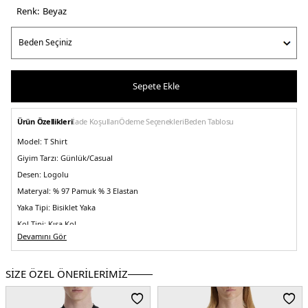
Renk:
beyaz
Sepete Ekle
Ürün Özellikleri
İade Koşulları
Ödeme Seçenekleri
Beden Tablosu
Model:
T Shirt
Giyim Tarzı:
Günlük/Casual
Desen:
Logolu
Materyal:
% 97 Pamuk % 3 Elastan
Yaka Tipi:
Bisiklet Yaka
Kol Tipi:
Kısa Kol
Devamını Gör
Kumaş Tipi:
Belirtilmemiş
Boy:
Standart
SİZE ÖZEL ÖNERİLERİMİZ
Kalıp Bilgisi:
Regular Fit
Manken Bedeni:
Boy : 1.90 cm / Göğüs : 108 cm / Bel : 85 cm / Basen : 100 cm
/ Beden : M