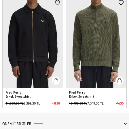
Fred Perry
Fred Perry
Erkek Sweatshirt
Erkek Sweatshirt
11.999,00
TL
8.399,30
TL
-%
30
10.499,00
TL
7.349,30
TL
-%
30
ÖNEMLİ BİLGİLER