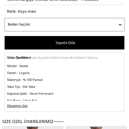
Renk:
koyu mavi̇
Sepete Ekle
Ürün Özellikleri
İade Koşulları
Ödeme Seçenekleri
Beden Tablosu
Model :
Sweat
Desen :
Logolu
Materyal :
% 100 Pamuk
Yaka Tipi :
Dik Yaka
Kapama Şekli :
Yarım Fermuarlı
Kol Boyu :
Uzun Kol
Devamını Gör
Kalıp Bilgisi :
Regular Fit
Menşei :
Çin
SİZE ÖZEL ÖNERİLERİMİZ
Detaylar :
- Manşetlerde kontrast renkli şeritler
5DE1M3574Z47.63