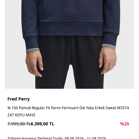
Fred Perry
% 100 Pamuk Regular Fit Yarım Fermuarlı Dik Yaka Erkek Sweat M3574
Z47 KOYU MAVİ
7.999,00
TL
6.399,00
TL
%
20
Tahmini Kargoya Teslimat Tarihi:
08.08.2026 - 11.08.2026