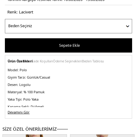
Renk:
laci̇vert
Sepete Ekle
Ürün Özellikleri
İade Koşulları
Ödeme Seçenekleri
Beden Tablosu
Model:
Polo
Giyim Tarzı:
Günlük/Casual
Desen:
Logolu
Materyal:
% 100 Pamuk
Yaka Tipi:
Polo Yaka
Kapama Şekli:
Düğmeli
Devamını Gör
Kol Tipi:
Kısa Kol
Kumaş Tipi:
Belirtilmemiş
SİZE ÖZEL ÖNERİLERİMİZ
Boy:
Standart
Kalıp Bilgisi:
Regular Fit