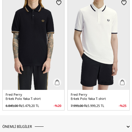
Yaş Grubu:
Yetişkin
Menşei:
Portekiz
5DY1M3600P10B.12
Fred Perry
Fred Perry
Erkek Polo Yaka T-shirt
Erkek Polo Yaka T-shirt
6.849,00
TL
5.479,20
TL
-%
20
7.999,00
TL
5.999,25
TL
-%
25
ÖNEMLİ BİLGİLER