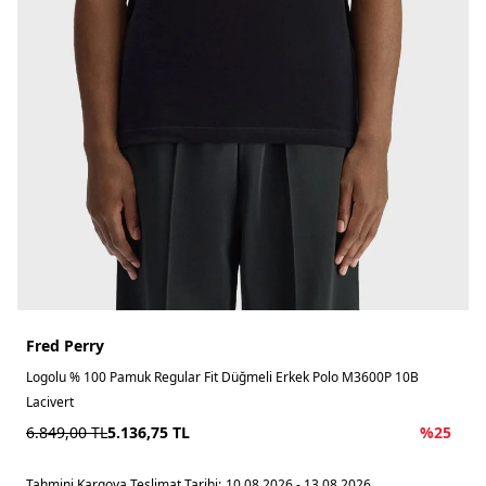
Fred Perry
Logolu % 100 Pamuk Regular Fit Düğmeli Erkek Polo M3600P 10B
Lacivert
6.849,00
TL
5.136,75
TL
%
25
Tahmini Kargoya Teslimat Tarihi:
10.08.2026 - 13.08.2026