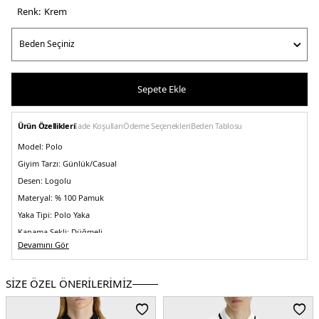
Renk:
krem
Sepete Ekle
Ürün Özellikleri
İade Koşulları
Ödeme Seçenekleri
Beden Tablosu
Model:
Polo
Giyim Tarzı:
Günlük/Casual
Desen:
Logolu
Materyal:
% 100 Pamuk
Yaka Tipi:
Polo Yaka
Kapama Şekli:
Düğmeli
Devamını Gör
Kol Tipi:
Kısa Kol
Kumaş Tipi:
Belirtilmemiş
SİZE ÖZEL ÖNERİLERİMİZ
Boy:
Standart
Kalıp Bilgisi:
Regular Fit
Yaş Grubu:
Yetişkin