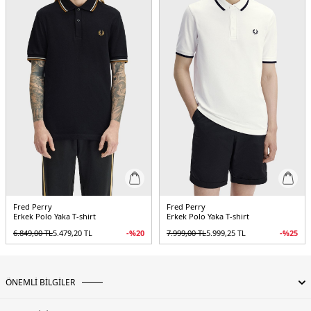
Menşei:
Portekiz
5DY1M3600P94A.19
Fred Perry
Fred Perry
Erkek Polo Yaka T-shirt
Erkek Polo Yaka T-shirt
6.849,00
TL
5.479,20
TL
-%
20
7.999,00
TL
5.999,25
TL
-%
25
ÖNEMLİ BİLGİLER