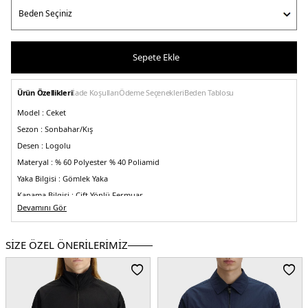
Sepete Ekle
Ürün Özellikleri
İade Koşulları
Ödeme Seçenekleri
Beden Tablosu
Model :
Ceket
Sezon :
Sonbahar/Kış
Desen :
Logolu
Materyal :
% 60 Polyester % 40 Poliamid
Yaka Bilgisi :
Gömlek Yaka
Kapama Bilgisi :
Çift Yönlü Fermuar
Devamını Gör
Kol Boyu :
Uzun Kol
Cep Bilgisi :
Cepli
SİZE ÖZEL ÖNERİLERİMİZ
Kalıp Bilgisi :
Regular Fit
Menşei:
Vietnam
5DE1M5684236.07