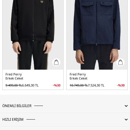
Fred Perry
Fred Perry
Erkek Ceket
Erkek Ceket
9.499,00
TL
6.649,30
TL
-%
30
10.749,00
TL
7.524,30
TL
-%
30
ÖNEMLİ BİLGİLER
HIZLI ERİŞİM