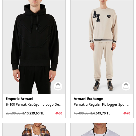
Emporio Armani
Armani Exchange
% 100 Pamuk Kapüşonlu Logo Desenli Regular Fit Erkek Sweat
Pamuklu Regular Fit Jogger Spor Erkek Pantolon
25.599,00
TL
10.239,60
TL
15.499,00
TL
4.649,70
TL
-%
60
-%
70