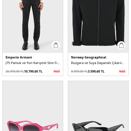
Emporio Armani
Norway Geographical
J75 Pamuk ve Yün Karışımlı Slim Fit Erkek Pantolon
Rüzgara ve Suya Dayanıklı Çıkarılabilir Kapüşonlu Softshell Erkek Mont
26.999,00
TL
10.799,60
TL
8.999,00
TL
3.599,60
TL
-%
60
-%
60