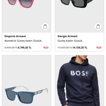
Emporio Armani
Giorgio Armani
Asimetrik Güneş Kadın Gözlük
Güneş Kadın Gözlük
8.499,00
TL
6.799,20
TL
17.699,00
TL
14.159,20
TL
-%
20
-%
20