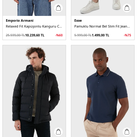
Emporio Armani
Exxe
Relaxed Fit Kapüşonlu Kanguru Cepli Yün Karışımlı Triko Erkek Sweat
Pamuklu Normal Bel Slim Fit Jeans Erkek Kot Pantolon
25.599,00
TL
10.239,60
TL
5.999,00
TL
1.499,00
TL
-%
60
-%
75