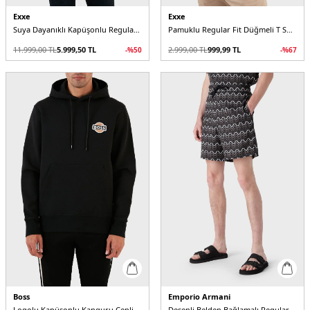
Exxe
Exxe
Suya Dayanıklı Kapüşonlu Regular Fit Erkek Mont
Pamuklu Regular Fit Düğmeli T Shirt Erkek Polo
11.999,00
TL
5.999,50
TL
2.999,00
TL
999,99
TL
-%
50
-%
67
Boss
Emporio Armani
Logolu Kapüşonlu Kanguru Cepli Pamuklu Regular Fit Erkek Sweat
Desenli Belden Bağlamalı Regular Fit Cepli Erkek Bermuda