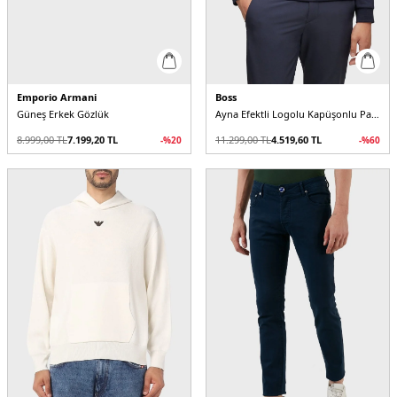
Emporio Armani
Boss
Güneş Erkek Gözlük
Ayna Efektli Logolu Kapüşonlu Pamuklu Relaxed Fit Erkek Sweat
8.999,00
TL
7.199,20
TL
11.299,00
TL
4.519,60
TL
-%
20
-%
60