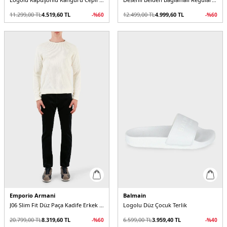
11.299,00
TL
4.519,60
TL
12.499,00
TL
4.999,60
TL
-%
60
-%
60
Emporio Armani
Balmain
J06 Slim Fit Düz Paça Kadife Erkek Pantolon
Logolu Düz Çocuk Terlik
20.799,00
TL
8.319,60
TL
6.599,00
TL
3.959,40
TL
-%
60
-%
40