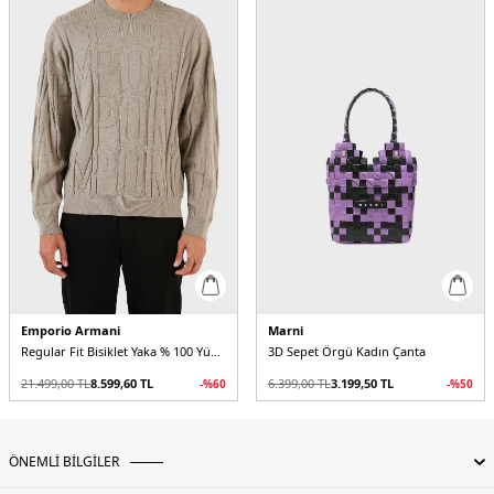
Emporio Armani
Marni
Regular Fit Bisiklet Yaka % 100 Yün Erkek Kazak
3D Sepet Örgü Kadın Çanta
21.499,00
TL
8.599,60
TL
6.399,00
TL
3.199,50
TL
-%
60
-%
50
ÖNEMLİ BİLGİLER