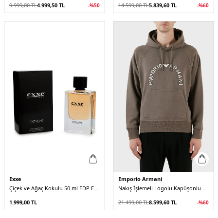
9.999,00
TL
4.999,50
TL
14.599,00
TL
5.839,60
TL
-%
50
-%
60
Exxe
Emporio Armani
Çiçek ve Ağaç Kokulu 50 ml EDP Erkek Parfüm
Nakış İşlemeli Logolu Kapüşonlu Cepli Regular Fit Pamuklu Erkek Sweat
1.999,00
TL
21.499,00
TL
8.599,60
TL
-%
60