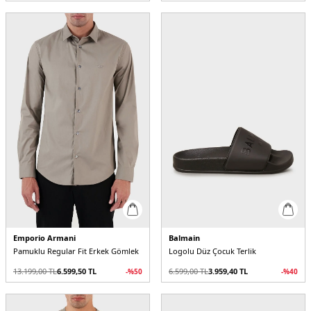
Emporio Armani
Balmain
Pamuklu Regular Fit Erkek Gömlek
Logolu Düz Çocuk Terlik
13.199,00
TL
6.599,50
TL
6.599,00
TL
3.959,40
TL
-%
50
-%
40