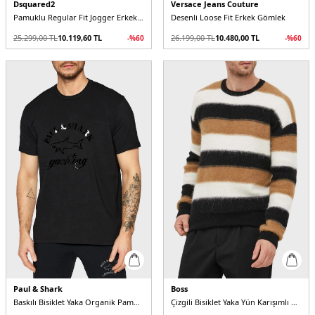
Dsquared2
Versace Jeans Couture
Pamuklu Regular Fit Jogger Erkek Pantolon
Desenli Loose Fit Erkek Gömlek
25.299,00
TL
10.119,60
TL
26.199,00
TL
10.480,00
TL
-%
60
-%
60
Paul & Shark
Boss
Baskılı Bisiklet Yaka Organik Pamuklu Relaxed Fit Erkek T Shirt
Çizgili Bisiklet Yaka Yün Karışımlı Regular Fit Erkek Kazak