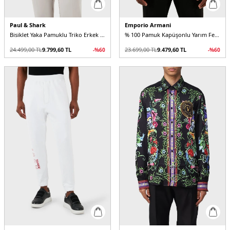
Paul & Shark
Emporio Armani
Bisiklet Yaka Pamuklu Triko Erkek Kazak
% 100 Pamuk Kapüşonlu Yarım Fermuarlı Oversize Fit Erkek Sweat
24.499,00
TL
9.799,60
TL
23.699,00
TL
9.479,60
TL
-%
60
-%
60