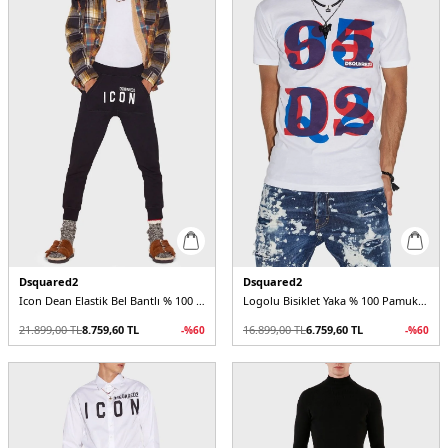
Dsquared2
Dsquared2
Icon Dean Elastik Bel Bantlı % 100 Pamuk Regular Fit Jogger Erkek Pantolon
Logolu Bisiklet Yaka % 100 Pamuk Regular Fit Erkek T Shirt
21.899,00
TL
8.759,60
TL
16.899,00
TL
6.759,60
TL
-%
60
-%
60