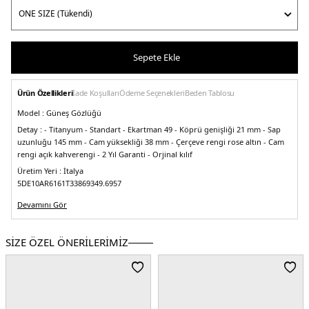
Sepete Ekle
Ürün Özellikleri
İade Koşulları
Ödeme Seçenekleri
Beden Tablosu
Model :
Güneş Gözlüğü
Detay :
- Titanyum
- Standart
- Ekartman 49
- Köprü genişliği 21 mm
- Sap
uzunluğu 145 mm
- Cam yüksekliği 38 mm
- Çerçeve rengi rose altın
- Cam
rengi açık kahverengi
- 2 Yıl Garanti
- Orjinal kılıf
Üretim Yeri :
İtalya
5DE10AR6161T33869349.6957
Devamını Gör
SİZE ÖZEL ÖNERİLERİMİZ