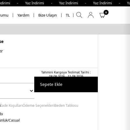
dirimi - Yaz İndirimi - Yaz İndirimi - Yaz İndirimi - Yaz 
0
rumu
Yardım
Bize Ulaşın
TL
se
er
Tahmini Kargoya Teslimat Tarihi :
08.08.2026 - 11.08.2026
Sepete Ekle
i
İade Koşulları
Ödeme Seçenekleri
Beden Tablosu
bı
nlük/Casual