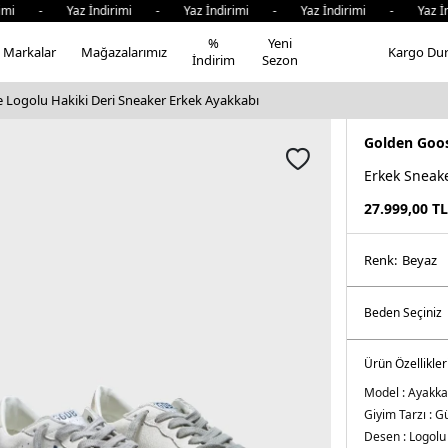
imi - Yaz İndirimi - Yaz İndirimi - Yaz İndirimi - Yaz İn
%
Yeni
Markalar
Mağazalarımız
Kargo Du
İndirim
Sezon
 Logolu Hakiki Deri Sneaker Erkek Ayakkabı
Golden Goo
Erkek Sneak
27.999,00
TL
Renk:
beyaz
Ürün Özellikler
Model :
Ayakka
Giyim Tarzı :
Gü
Desen :
Logolu