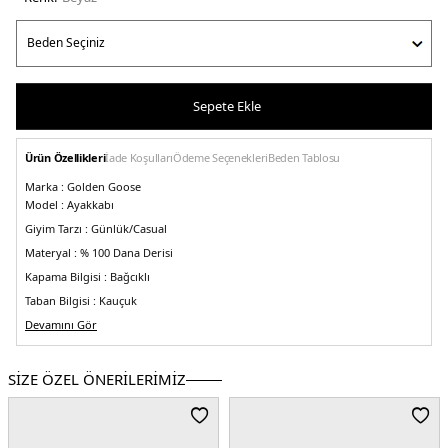
Sepete Ekle
Ürün Özellikleri
İade Koşulları
Ödeme Seçenekleri
Beden Tablosu
Marka :
Golden Goose
Model :
Ayakkabı
Giyim Tarzı :
Günlük/Casual
Materyal :
% 100 Dana Derisi
Kapama Bilgisi :
Bağcıklı
Taban Bilgisi :
Kauçuk
Detay :
Devamını Gör
-Vintage tasarım
-Yıldız detay
Üretim Yeri :
İtalya
5DE1GMF00102F00541911721.25
SİZE ÖZEL ÖNERİLERİMİZ