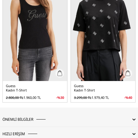
Guess
Guess
Kadın T-Shirt
Kadın T-Shirt
2.800,00
TL
1.960,00
TL
-%
30
3.299,00
TL
1.979,40
TL
-%
40
ÖNEMLİ BİLGİLER
HIZLI ERİŞİM