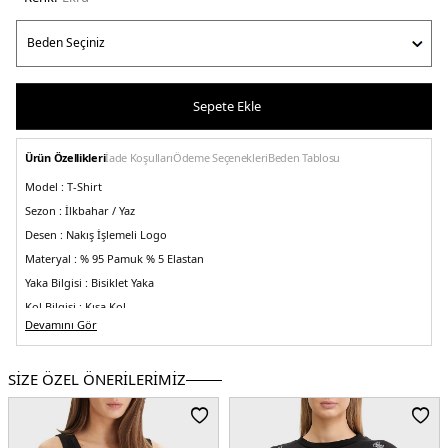
Sepete Ekle
Ürün Özellikleri
İade Koşulları
Ödeme Seçenekleri
Beden Tablosu
Model :
T-Shirt
Sezon :
İlkbahar / Yaz
Desen :
Nakış İşlemeli Logo
Materyal :
% 95 Pamuk % 5 Elastan
Yaka Bilgisi :
Bisiklet Yaka
Kol Bilgisi :
Kısa Kol
Devamını Gör
Kalıp Bilgisi :
Regular Fit
Üretim Yeri :
Türkiye
5DY2V5RI05J1314G6K5.69
SİZE ÖZEL ÖNERİLERİMİZ