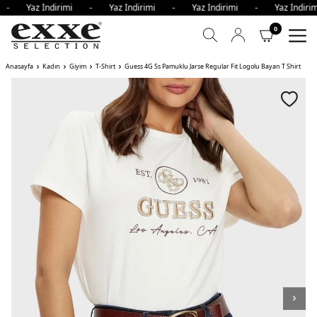
i - Yaz İndirimi - Yaz İndirimi - Yaz İndirimi - Yaz İndi
0
Anasayfa
Kadın
Giyim
T-Shirt
Guess 4G Ss Pamuklu Jarse Regular Fit Logolu Bayan T Shirt