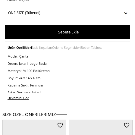
Sepete Ekle
Ürün Özellikleri
İade Koşulları
Ödeme Seçenekleri
Beden Tablosu
Model:
Çanta
Desen:
Jakarlı Logo Baskılı
Materyal:
% 100 Poliüretan
Boyut:
24 x 14 x 6 cm
Kapama Şekli:
Fermuar
Astar Durumu:
Astarlı
Devamını Gör
Askı Türü:
Zincir Askılı
Menşei:
Vietnam
SİZE ÖZEL ÖNERİLERİMİZ
Detaylar:
- Logolu çıkarılabilir cahrm- Baklava desenli kapitone detaylı
5DE2HWGG9663170OFF.25