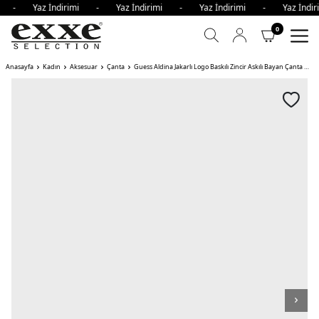
imi - Yaz İndirimi - Yaz İndirimi - Yaz İndirimi - Yaz İnd
0
Anasayfa
Kadın
Aksesuar
Çanta
Guess Aldina Jakarlı Logo Baskılı Zincir Askılı Bayan Çanta OFF