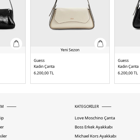
Yeni Sezon
Guess
Guess
Kadın Çanta
Kadın Çanta
6.200,00
TL
6.200,00
TL
İM
KATEGORİLER
kip
Love Moschino Çanta
er
Boss Erkek Ayakkabı
iler
Michael Kors Ayakkabı