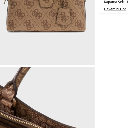
Kapama Şekli:
Yaş Grubu:
Yeti
Devamını Gör
Askı Türü:
Sabit
Menşei:
Vietn
5DY2HWOS992