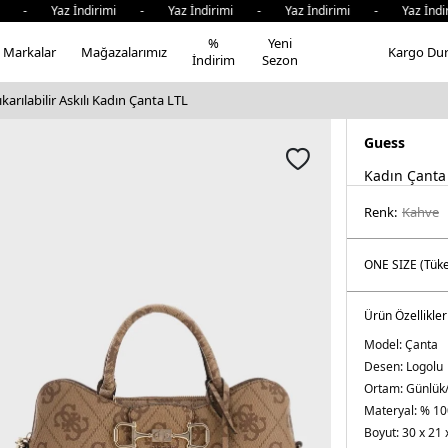
 Yaz İndirimi - Yaz İndirimi - Yaz İndirimi - Yaz İndirim
%
Yeni
Markalar
Mağazalarımız
Kargo Du
İndirim
Sezon
arılabilir Askılı Kadın Çanta LTL
Guess
Kadın Çanta
Renk:
kahve
Ürün Özellikler
Model:
Çanta
Desen:
Logolu
Ortam:
Günlük
Materyal:
% 10
Boyut:
30 x 21 