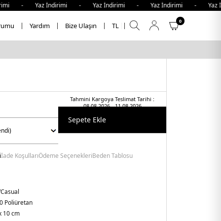
i - Yaz İndirimi - Yaz İndirimi - Yaz İndirimi - Yaz İndir
0
rumu
Yardım
Bize Ulaşın
TL
Tahmini Kargoya Teslimat Tarihi :
08.08.2026 - 11.08.2026
Sepete Ekle
i
İade Koşulları
Ödeme Seçenekleri
Beden Tablosu
/Casual
0 Poliüretan
x 10 cm