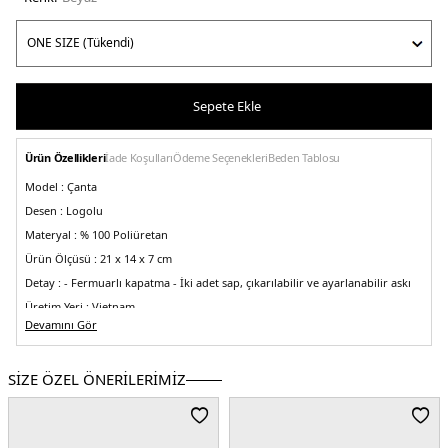
Sepete Ekle
Ürün Özellikleri
İade Koşulları
Ödeme Seçenekleri
Beden Tablosu
Model :
Çanta
Desen :
Logolu
Materyal :
% 100 Poliüretan
Ürün Ölçüsü :
21 x 14 x 7 cm
Detay :
- Fermuarlı kapatma
- İki adet sap, çıkarılabilir ve ayarlanabilir askı
Üretim Yeri :
Vietnam
5DE2HWBG9633760WHI.25
Devamını Gör
SİZE ÖZEL ÖNERİLERİMİZ