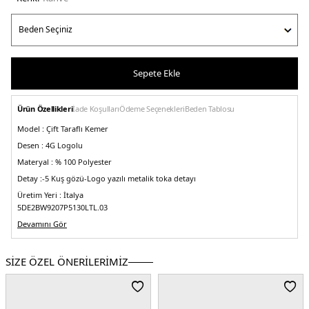
Sepete Ekle
Ürün Özellikleri
İade Koşulları
Ödeme Seçenekleri
Beden Tablosu
Model :
Çift Taraflı Kemer
Desen :
4G Logolu
Materyal :
% 100 Polyester
Detay :
-5 Kuş gözü
-Logo yazılı metalik toka detayı
Üretim Yeri :
İtalya
5DE2BW9207P5130LTL.03
Devamını Gör
SİZE ÖZEL ÖNERİLERİMİZ