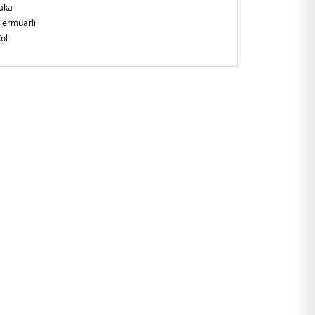
aka
Fermuarlı
ol
irtilmemiş
gular Fit
şkin
adeş
ki tarafında marka logosu şeritli
ZS1JBLK.07