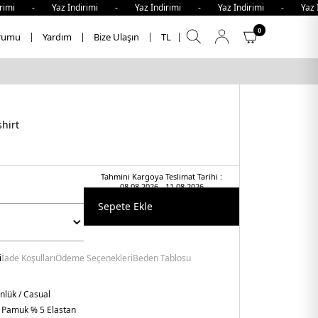
imi - Yaz İndirimi - Yaz İndirimi - Yaz İndirimi - Yaz İn
0
rumu
Yardım
Bize Ulaşın
TL
hirt
Tahmini Kargoya Teslimat Tarihi :
08.08.2026 - 11.08.2026
Sepete Ekle
i
İade Koşulları
Ödeme Seçenekleri
Beden Tablosu
lük / Casual
 Pamuk % 5 Elastan