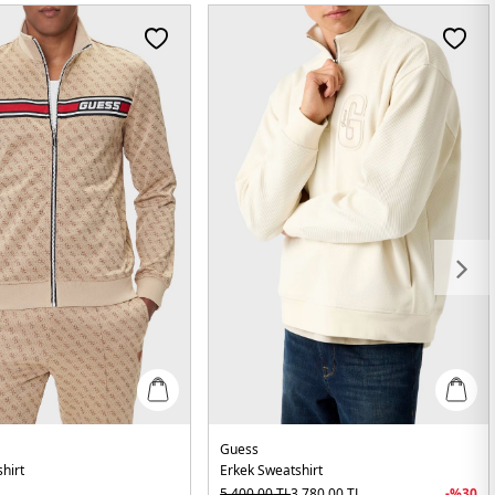
Guess
hirt
Erkek Sweatshirt
5.400,00
TL
3.780,00
TL
-%
30