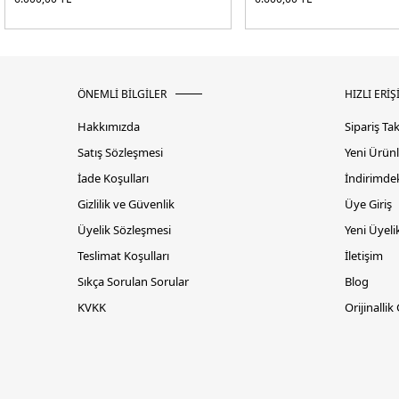
ÖNEMLİ BİLGİLER
HIZLI ERİŞ
Hakkımızda
Sipariş Ta
Satış Sözleşmesi
Yeni Ürünl
İade Koşulları
İndirimdek
Gizlilik ve Güvenlik
Üye Giriş
Üyelik Sözleşmesi
Yeni Üyeli
Teslimat Koşulları
İletişim
Sıkça Sorulan Sorular
Blog
KVKK
Orijinallik