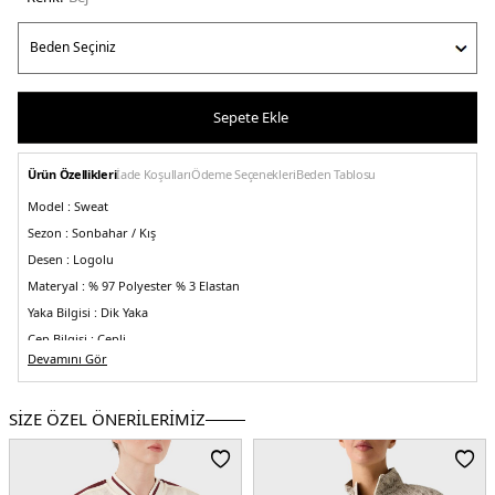
Sepete Ekle
Ürün Özellikleri
İade Koşulları
Ödeme Seçenekleri
Beden Tablosu
Model :
Sweat
Sezon :
Sonbahar / Kış
Desen :
Logolu
Materyal :
% 97 Polyester % 3 Elastan
Yaka Bilgisi :
Dik Yaka
Cep Bilgisi :
Cepli
Devamını Gör
Kapama Bilgisi :
Fermuarlı
Kol Bilgisi :
Uzun Kol
SİZE ÖZEL ÖNERİLERİMİZ
Kalıp Bilgisi :
Regular Fit
Detay :
-Tamamı jakarlı 4G logolu, kontrast bantlı
-Streç rib örgü manşet ve
etek
Üretim Yeri :
Çin