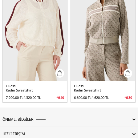
5DY2V5RQ03KCO90FN4T.17
Guess
Guess
Kadın Sweatshirt
Kadın Sweatshirt
7.200,00
TL
4.320,00
TL
-%
40
6.600,00
TL
4.620,00
TL
-%
30
ÖNEMLİ BİLGİLER
HIZLI ERİŞİM